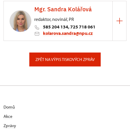
Mgr. Sandra Kolářová
Liliová 219/5, Praha
redaktor, novinář, PR
585 204 134, 725 718 061
kolarova.sandra@npu.cz
ÚOP v Olomouci
Horní náměstí 410/25, Olomouc
ZPĚT NA VÝPIS TISKOVÝCH ZPRÁV
Domů
Akce
Zprávy