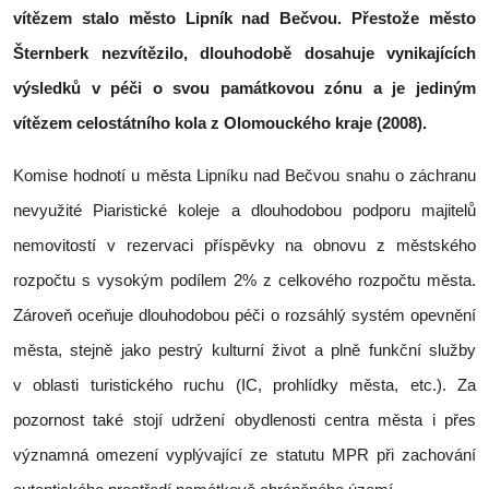
vítězem stalo město Lipník nad Bečvou. Přestože město
Šternberk nezvítězilo, dlouhodobě dosahuje vynikajících
výsledků v péči o svou památkovou zónu a je jediným
vítězem celostátního kola z Olomouckého kraje (2008).
Komise hodnotí u města Lipníku nad Bečvou snahu o záchranu
nevyužité Piaristické koleje a dlouhodobou podporu majitelů
nemovitostí v rezervaci příspěvky na obnovu z městského
rozpočtu s vysokým podílem 2% z celkového rozpočtu města.
Zároveň oceňuje dlouhodobou péči o rozsáhlý systém opevnění
města, stejně jako pestrý kulturní život a plně funkční služby
v oblasti turistického ruchu (IC, prohlídky města, etc.). Za
pozornost také stojí udržení obydlenosti centra města i přes
významná omezení vyplývající ze statutu MPR při zachování