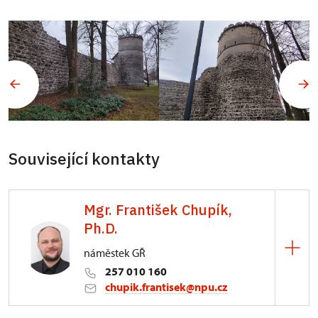
Související kontakty
Mgr. František Chupík,
Ph.D.
náměstek GŘ
257 010 160
chupik.frantisek@npu.cz
Generální ředitelství NPÚ