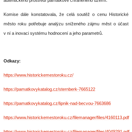
autentického prostředí památkově chráněného území.
Komise dále konstatovala, že celá soutěž o cenu Historické
město roku potřebuje analýzu sníženého zájmu měst o účast
v ní a inovaci systému hodnocení a jeho parametrů.
Odkazy:
https://www.historickemestoroku.cz/
https://pamatkovykatalog.cz/sternberk-7665122
https://pamatkovykatalog.cz/lipnik-nad-becvou-7663686
https://www.historickemestoroku.cz/filemanager/files/4160113.pdf
https://www.historickemestoroku.cz/filemanager/files/4049291.pdf