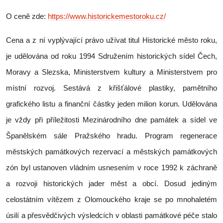
O ceně zde:
https://www.historickemestoroku.cz/
Cena a z ní vyplývající právo užívat titul Historické město roku,
je udělována od roku 1994 Sdružením historických sídel Čech,
Moravy a Slezska, Ministerstvem kultury a Ministerstvem pro
místní rozvoj. Sestává z křišťálové plastiky, pamětního
grafického listu a finanční částky jeden milion korun. Udělována
je vždy při příležitosti Mezinárodního dne památek a sídel ve
Španělském sále Pražského hradu. Program regenerace
městských památkových rezervací a městských památkových
zón byl ustanoven vládním usnesením v roce 1992 k záchraně
a rozvoji historických jader měst a obcí. Dosud jediným
celostátním vítězem z Olomouckého kraje se po mnohaletém
úsilí a přesvědčivých výsledcích v oblasti památkové péče stalo