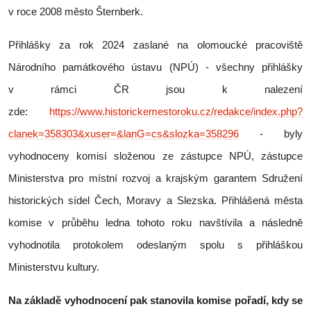
v roce 2008 město Šternberk.
Přihlášky za rok 2024 zaslané na olomoucké pracoviště
Národního památkového ústavu (NPÚ) - všechny přihlášky
v rámci ČR jsou k nalezení
zde:
https://www.historickemestoroku.cz/redakce/index.php?
clanek=358303&xuser=&lanG=cs&slozka=358296
- byly
vyhodnoceny komisí složenou ze zástupce NPÚ, zástupce
Ministerstva pro místní rozvoj a krajským garantem Sdružení
historických sídel Čech, Moravy a Slezska. Přihlášená města
komise v průběhu ledna tohoto roku navštívila a následně
vyhodnotila protokolem odeslaným spolu s přihláškou
Ministerstvu kultury.
Na základě vyhodnocení pak stanovila komise pořadí, kdy se