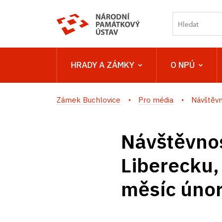
HRADY A ZÁMKY
O NPÚ
Zámek Buchlovice
Pro média
Návštěvn
Návštěvnos
Liberecku,
měsíc úno