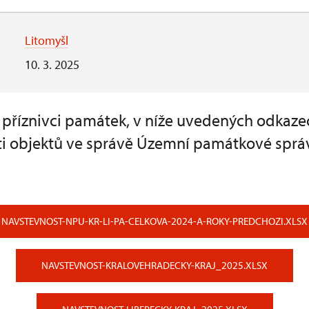
Litomyšl
10. 3. 2025
a příznivci památek, v níže uvedených odkaze
i objektů ve správě Územní památkové sprá
NAVSTEVNOST-NPU-KR-LI-PA-CELKOVA-2024-A-ROKY-PREDCHOZI.XLSX
NAVSTEVNOST-KRALOVEHRADECKY-KRAJ_2025.XLSX