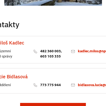
ntakty
iloš Kadlec
 územní
482 360 003,
kadlec.milos@np
 správy
603 105 335
cie Bidlasová
ddělení
773 775 944
bidlasova.lucie@
 Slatiňany