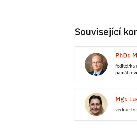
Související ko
PhDr. M
ředitel/ka
památkové
ÚPS na Sychrově
3/, Sychrov 3
Mgr. Lu
vedoucí o
ÚPS na Sychrově
Zámecký park 1/,