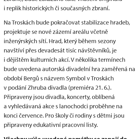
i replik historických či současných zbraní.
Na Troskách bude pokračovat stabilizace hradeb,
projektuje se nové zázemí areálu včetně
inženýrských sítí. Hrad, který během sezony
navštíví přes devadesát tisíc návštěvníků, je
i dějištěm kulturních akcí. V několika termínech
bude uvedena autorská divadelní hra zaměřená na
období Bergů s názvem Symbol v Troskách
v podání Zhruba divadla (premiéra 21. 6.).
Připraveny jsou divadla, koncerty, oblíbená
a vyhledávaná akce s lanochodci proběhne na
konci července. Pro školy či rodiny s dětmi jsou
připraveny edukativní pracovní listy.
Všechny výše uvedené památky se zapojí do