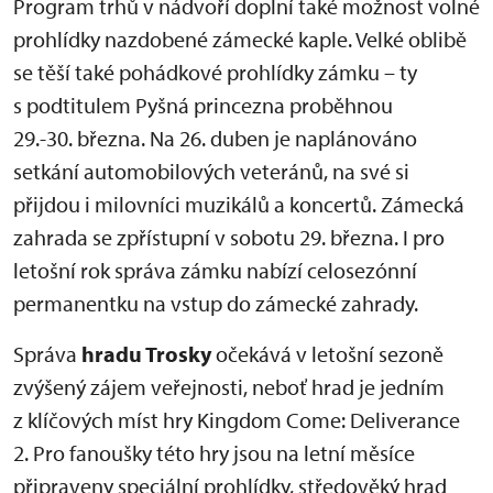
Program trhů v nádvoří doplní také možnost volné
prohlídky nazdobené zámecké kaple. Velké oblibě
se těší také pohádkové prohlídky zámku – ty
s podtitulem Pyšná princezna proběhnou
29.-30. března. Na 26. duben je naplánováno
setkání automobilových veteránů, na své si
přijdou i milovníci muzikálů a koncertů. Zámecká
zahrada se zpřístupní v sobotu 29. března. I pro
letošní rok správa zámku nabízí celosezónní
permanentku na vstup do zámecké zahrady.
Správa
hradu Trosky
očekává v letošní sezoně
zvýšený zájem veřejnosti, neboť hrad je jedním
z klíčových míst hry Kingdom Come: Deliverance
2. Pro fanoušky této hry jsou na letní měsíce
připraveny speciální prohlídky, středověký hrad