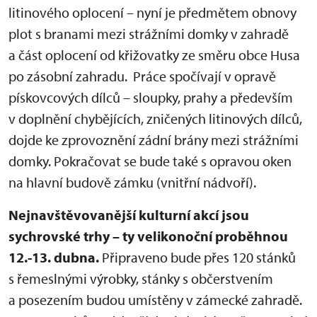
litinového oplocení – nyní je předmětem obnovy
plot s branami mezi strážními domky v zahradě
a část oplocení od křižovatky ze směru obce Husa
po zásobní zahradu. Práce spočívají v opravě
pískovcových dílců – sloupky, prahy a především
v doplnění chybějících, zničených litinových dílců,
dojde ke zprovoznění zádní brány mezi strážními
domky. Pokračovat se bude také s opravou oken
na hlavní budově zámku (vnitřní nádvoří).
Nejnavštěvovanější kulturní akcí jsou
sychrovské trhy – ty velikonoční proběhnou
12.-13. dubna.
Připraveno bude přes 120 stánků
s řemeslnými výrobky, stánky s občerstvením
a posezením budou umístěny v zámecké zahradě.