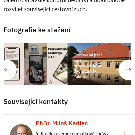
rozvíjet související cestovní ruch.
Fotografie ke stažení
Obnovená jižní
část
hospodářského
dvora zámku
Zákupy
Související kontakty
PhDr. Miloš Kadlec
ředitel/ka územní památkové správy