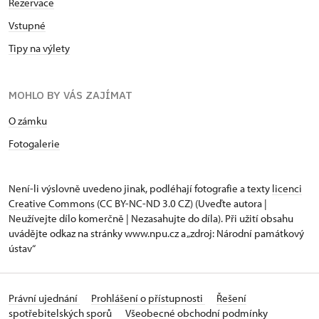
Rezervace
Vstupné
Tipy na výlety
MOHLO BY VÁS ZAJÍMAT
O zámku
Fotogalerie
Není-li výslovně uvedeno jinak, podléhají fotografie a texty
licenci
Creative Commons
(CC BY-NC-ND 3.0 CZ) (Uveďte autora |
Neužívejte dílo komerčně | Nezasahujte do díla). Při užití obsahu
uvádějte odkaz na stránky www.npu.cz a „zdroj: Národní památkový
ústav“
Právní ujednání
Prohlášení o přístupnosti
Řešení
spotřebitelských sporů
Všeobecné obchodní podmínky