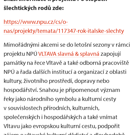
šlechtických rodů zde:
https://www.npu.cz/cs/o-
nas/projekty/temata/117347-rok-italske-slechty
Mimořádnými akcemi se do letošní sezony v rámci
projektu NPÚ
VLTAVA slavná & splavná
zapojují
památky na řece Vltavě a také odborná pracoviště
NPÚ a řada dalších institucí a organizací z oblasti
kultury, životního prostředí, dopravy nebo
hospodářství. Snahou je připomenout význam
řeky jako národního symbolu a kulturní cesty
v souvislostech přírodních, kulturních,
společenských i hospodářských a také vnímat
Vltavu jako evropskou kulturní cestu, podpořit
zájem o vltavské kulturní dědictví a dlouhodobě