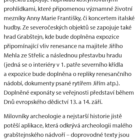
prohlídkami, které připomenou významné životní
mezníky Anny Marie Františky, či koncertem italské
hudby. Ze severočeských objektů se zapojuje také
hrad Grabštejn, kde bude doplněna expozice
připomínající vliv renesance na majitele Jiřího
Mehla ze Střelic a následnou přestavbu hradu
(jedná se o interiéry v 1. patře severního křídla
a expozice bude doplněna o repliky renesančního
nádobí, dokumenty psané rytířem Jiřím atp.).
Doplněné exponáty se veřejnosti představí během
Dnů evropského dědictví 13. a 14. září.
Milovníky archeologie a nejstarší historie jistě
potěší aplikace, která odkrývá archeologii malého
grabštejnského nádvoří – doprovodné texty jsou