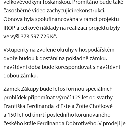
velkovévodkyni Toskánskou. Promítáno bude také
časosběrné video zachycující rekonstrukci.
Obnova byla spolufinancována v rámci projektu
IROP a celkové náklady na realizaci projektu byly
ve výši 373 597 725 Kč.
Vstupenky na zvolené okruhy v hospodářském
dvoře budou k dostání na pokladně zámku,
návštěvní doba bude korespondovat s návštěvní
dobou zámku.
Zámek Zákupy bude letos formou speciálních
prohlídek připomínat výročí 125 let od svatby
Františka Ferdinanda d'Este a Žofie Chotkové
a 150 let od úmrtí posledního korunovaného
českého krále Ferdinanda Dobrotivého. V prodeji je