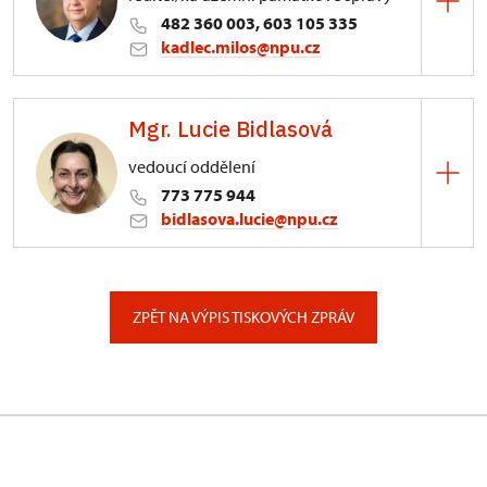
482 360 003, 603 105 335
kadlec.milos@npu.cz
ÚPS na Sychrově
Mgr. Lucie Bidlasová
3/, Sychrov 3
vedoucí oddělení
773 775 944
bidlasova.lucie@npu.cz
ÚPS na Sychrově
Zámecký park 1/, Slatiňany
ZPĚT NA VÝPIS TISKOVÝCH ZPRÁV