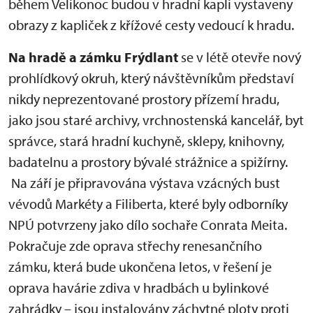
během Velikonoc budou v hradní kapli vystaveny
obrazy z kapliček z křížové cesty vedoucí k hradu.
Na hradě a zámku Frýdlant
se v létě otevře nový
prohlídkový okruh, který návštěvníkům představí
nikdy neprezentované prostory přízemí hradu,
jako jsou staré archivy, vrchnostenská kancelář, byt
správce, stará hradní kuchyně, sklepy, knihovny,
badatelnu a prostory bývalé strážnice a spižírny.
Na září je připravována výstava vzácných bust
vévodů Markéty a Filiberta, které byly odborníky
NPÚ potvrzeny jako dílo sochaře Conrata Meita.
Pokračuje zde oprava střechy renesančního
zámku, která bude ukončena letos, v řešení je
oprava havárie zdiva v hradbách u bylinkové
zahrádky – jsou instalovány záchytné ploty proti