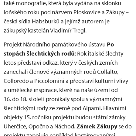
také monografie, která byla vydána na sklonku
loňského roku pod názvem Ploskovice a Zákupy –
česká sídla Habsburků a jejímž autorem je
zákupský kastelán Vladimír Tregl.
Projekt Národního památkového ústavu
Po
stopách šlechtických rodů
: Rok italské šlechty
letos představí odkaz, který v českých zemích
zanechali členové významných rodů Collalto,
Colloredo a Piccolomini a představí kulturní vlivy
a umělecké inspirace, které na naše území od
16. do 18. století pronikaly spolu s významnými
šlechtickými rody ze země pod Alpami. Hlavními
objekty 15. ročníku projektu budou státní zámky
Uherčice, Opočno a Náchod.
Zámek Zákupy
se do
projektu zapojuje například kostýmovanými