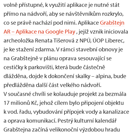
volně přístupné, k využití aplikace je nutné stát
přímo na nádvoří, aby se návštěvníkům rozkrylo,
co se právě nachází pod nimi. Aplikace
Grabštejn
AR – Aplikace na Google Play
, jejíž vznik iniciovala
archeoložka Renata Tišerová z NPÚ, ÚOP Liberec,
je ke stažení zdarma. V rámci stavební obnovy je
na Grabštejně v plánu oprava sesouvající se
cestičky k parkovišti, která bude částečně
dlážděna, dojde k dokončení skalky – alpina, bude
předlážděna další část velkého nádvoří.
V současné chvíli se kolauduje projekt za bezmála
17 milionů Kč, jehož cílem bylo připojení objektu
k vod. řadu, vybudování přípojek vody a kanalizace
a oprava komunikací. Pestrý kulturní kalendář
Grabštejna začíná velikonoční výzdobou hradu