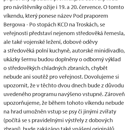
pro návštěvníky ožije i 19. a 20. července. O tomto
víkendu, který ponese název Pod praporem
Bergowa - Po stopách KCD na Troskách, se
veřejnosti představí nejenom středověká řemesla,
ale také vojenské ležení, dobové oděvy
a středověká polní kuchyně, autorské minidivadlo,
ukázky šermu budou doplněny o odborný výklad
o středověkých chladných zbraních, chybět
nebude ani soutěž pro veřejnost. Dovolujeme si
upozornit, že v těchto dvou dnech bude z důvodu
uvedeného programu navýšeno vstupné. Zároveň
upozorňujeme, že během tohoto víkendu nebude
na hrad umožněn vstup se psy či jinými zvířaty
(počítá se s pravidelnými výstřely z dobových
zbraní), bude zakázáno také vnášení originálů