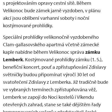
s projektováním opravy cestní sítě. Během
Velikonoc bude zámek jarně vyzdoben, v plánu
akcí jsou oblíbení varhanní soboty i noční
kostýmované prohlídky.
Speciální prohlídky velikonočně vyzdobeného
Clam-gallasovského apartmá včetně zámecké
kaple nabídne během Velikonoc správa
zámku
Lemberk
. Kostýmované prohlídky zámku (1. 5.),
benefiční koncert, pouť a zpřístupňování Zdislavy
světničky budou připomínat výročí 30 let od
svatořečení Zdislavy z Lemberka. Již tradičně bude
ve vybraných termínech zpřístupňována věž,
Lemberk se zapojí do Noci kostelů i Víkendu
otevřených zahrad, stane se také dějištěm řady
komponovaných večerů s představiteli české