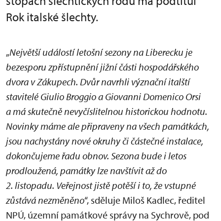
stopách šlechtických rodů má podtitul
Rok italské šlechty.
„
Největší událostí letošní sezony na Liberecku je
bezesporu zpřístupnění jižní části hospodářského
dvora v Zákupech. Dvůr navrhli význační italští
stavitelé Giulio Broggio a Giovanni Domenico Orsi
a má skutečně nevyčíslitelnou historickou hodnotu.
Novinky máme ale připraveny na všech památkách,
jsou nachystány nové okruhy či částečné instalace,
dokončujeme řadu obnov. Sezona bude i letos
prodloužená, památky lze navštívit až do
2. listopadu. Veřejnost jistě potěší i to, že vstupné
zůstává nezměněno
“, sděluje Miloš Kadlec, ředitel
NPÚ, územní památkové správy na Sychrově, pod