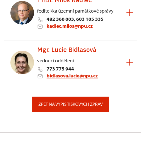
ředitel/ka územní památkové správy
482 360 003, 603 105 335
kadlec.milos@npu.cz
ÚPS na Sychrově
Mgr. Lucie Bidlasová
3/, Sychrov 3
vedoucí oddělení
773 775 944
bidlasova.lucie@npu.cz
ÚPS na Sychrově
Zámecký park 1/, Slatiňany
ZPĚT NA VÝPIS TISKOVÝCH ZPRÁV