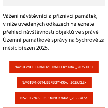
Vážení návštěvníci a příznivci památek,
v níže uvedených odkazech naleznete
přehled návštěvnosti objektů ve správě
Územní památkové správy na Sychrově za
měsíc březen 2025.
NAVSTEVNOST-KRALOVEHRADECKY-KRAJ_2025.XLSX
NAVSTEVNOST-LIBERECKY-KRAJ_2025.XLSX
NAVSTEVNOST-PARDUBICKYKRAJ_2025.XLSX