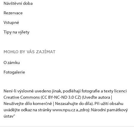
Návštěvní doba
Rezervace
Vstupné
Tipy na výlety
MOHLO BY VÁS ZAJÍMAT
O zámku
Fotogalerie
Není-li výslovně uvedeno jinak, podléhají fotografie a texty
licenci
Creative Commons
(CC BY-NC-ND 3.0 CZ) (Uveďte autora |
Neužívejte dílo komerčně | Nezasahujte do díla). Při užití obsahu
uvádějte odkaz na stránky www.npu.cz a „zdroj: Národní památkový
ústav“