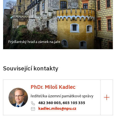
Frýdlantský hrad a zámek na jaře
Související kontakty
PhDr. Miloš Kadlec
ředitel/ka územní památkové správy
482 360 003, 603 105 335
kadlec.milos@npu.cz