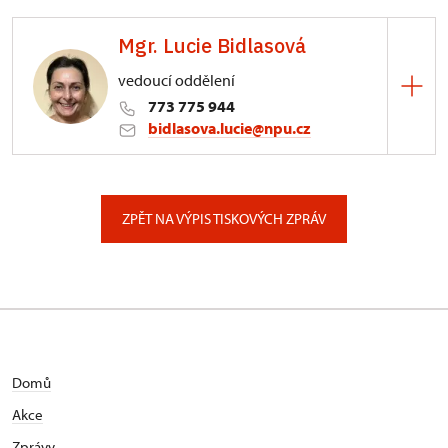
ÚPS na Sychrově
Mgr. Lucie Bidlasová
3/, Sychrov 3
vedoucí oddělení
773 775 944
bidlasova.lucie@npu.cz
ÚPS na Sychrově
Zámecký park 1/, Slatiňany
ZPĚT NA VÝPIS TISKOVÝCH ZPRÁV
Domů
Akce
Zprávy