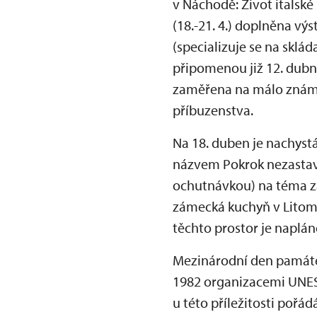
v Náchodě: Život italské
(18.-21. 4.) doplněna v
(specializuje se na skl
připomenou již 12. dubn
zaměřena na málo známé,
příbuzenstva.
Na 18. duben je nachyst
názvem Pokrok nezastavíš
ochutnávkou) na téma z
zámecká kuchyň v Litomy
těchto prostor je napláno
Mezinárodní den památek
1982 organizacemi UNES
u této příležitosti pořá