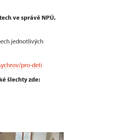
ktech ve správě NPÚ,
ech jednotlivých
sychrov/pro-deti
ké šlechty zde: