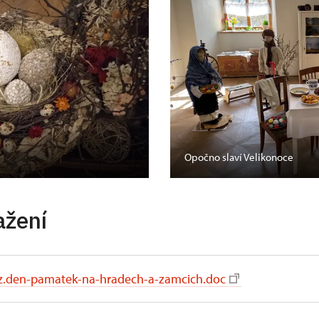
Opočno slaví Velikonoce
ažení
z.den-pamatek-na-hradech-a-zamcich.doc