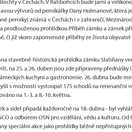
 šlechty v Čechách. V Ratibořicích bude jarní a velik
ýstavou výtvorů od perníkářky Dany Holmanové, která j
ádané perníky) známá v Čechách i v zahraničí. Mezinár
a prodlouženou prohlídkou Příběh zámku a zámek pří
 či již skoro zapomenuté příběhy ze života obyvatel 
ána stavebně-historická prohlídka zámku Slatiňany v
!, na 25. a 26. duben jsou zde připraveny přednášky (
ámeckých kuchyní a gastronomie. 26. dubna bude m
šli s možností vystoupat 175 schodů na renesanční vě
váno na 1.-3. a 8.-10. května.
 a sídel připadá každoročně na 18. dubna - byl vyhlá
CO a odborem OSN pro vzdělání, vědu a kulturu. Od 
dány speciální akce jako prohlídky běžně nepřístupných