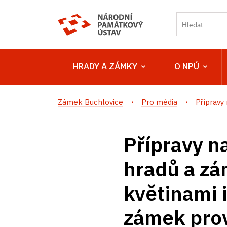
HRADY A ZÁMKY
O NPÚ
Zámek Buchlovice
Pro média
Přípravy 
Přípravy na
hradů a zá
květinami 
zámek prov