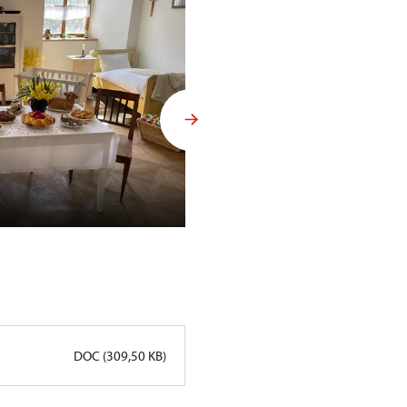
Velikonoční trhy na Sychrově
DOC (309,50 KB)