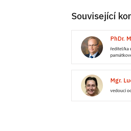
Související ko
PhDr. M
ředitel/ka
památkové
ÚPS na Sychrově
3/, Sychrov 3
Mgr. Lu
vedoucí o
ÚPS na Sychrově
Zámecký park 1/,