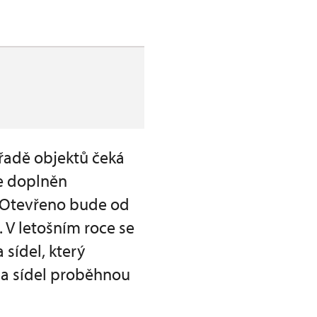
a řadě objektů čeká
e doplněn
m. Otevřeno bude od
 V letošním roce se
sídel, který
 a sídel proběhnou