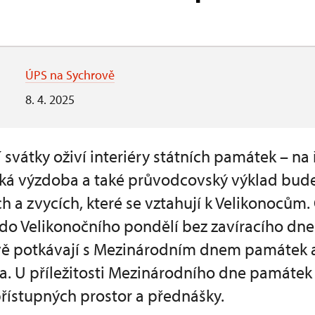
ÚPS na Sychrově
8. 4. 2025
ní svátky oživí interiéry státních památek – n
cká výzdoba a také průvodcovský výklad bud
ch a zvycích, které se vztahují k Velikonoců
do Velikonočního pondělí bez zavíracího dne.
ě potkávají s Mezinárodním dnem památek a 
a. U příležitosti Mezinárodního dne památek
řístupných prostor a přednášky.