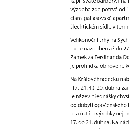
kapli svaté Barbory. I 
výzdoba zde potrvá od 1
clam-gallasovské apartm
šlechtickém sídle v term
Velikonoční trhy na Syc
bude nazdoben až do 27.
Zámek za Ferdinanda Dob
je prohlídka obnovené 
Na Královéhradecku nabí
(17.-21. 4.), 20. dubna 
je název přednášky chyst
od dobytí opočenského hr
rozrůstá o výrobky neje
17. do 21. dubna. Na ná