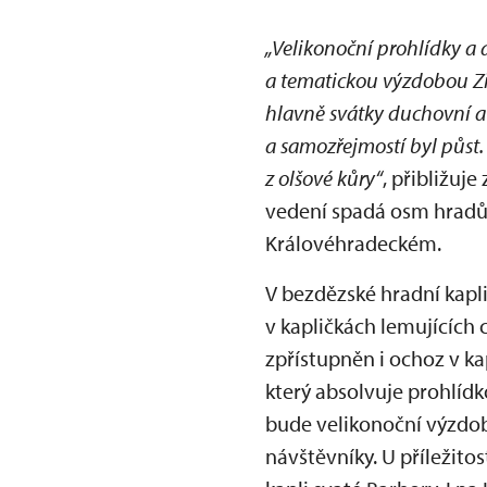
„Velikonoční prohlídky a 
a tematickou výzdobou Zi
hlavně svátky duchovní a 
a samozřejmostí byl půst.
z olšové kůry“
, přibližuj
vedení spadá osm hradů 
Královéhradeckém.
V bezdězské hradní kapl
v kapličkách lemujících 
zpřístupněn i ochoz v ka
který absolvuje prohlíd
bude velikonoční výzdob
návštěvníky. U příležit