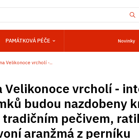
PAMÁTKOVÁ PÉČE
Novinky
na Velikonoce vrcholí -...
 Velikonoce vrcholí - int
mků budou nazdobeny kr
i tradičním pečivem, rat
oní aranžmá z perníku