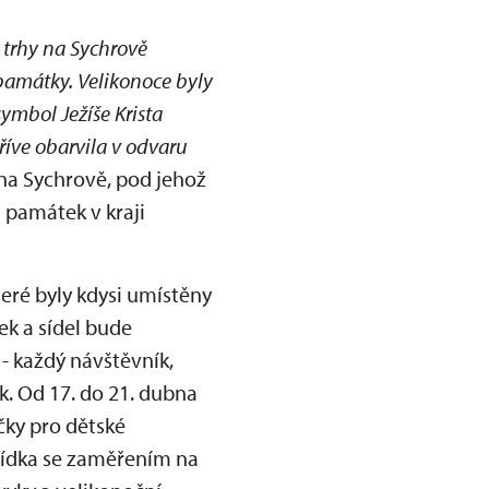
 trhy na Sychrově
památky. Velikonoce byly
ymbol Ježíše Krista
říve obarvila v odvaru
 na Sychrově, pod jehož
 památek v kraji
eré byly kdysi umístěny
ek a sídel bude
 - každý návštěvník,
. Od 17. do 21. dubna
čky pro dětské
lídka se zaměřením na