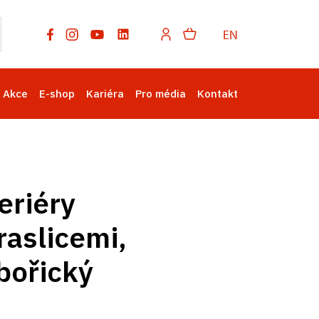
EN
Akce
E-shop
Kariéra
Pro média
Kontakt
eriéry
aslicemi,
ibořický