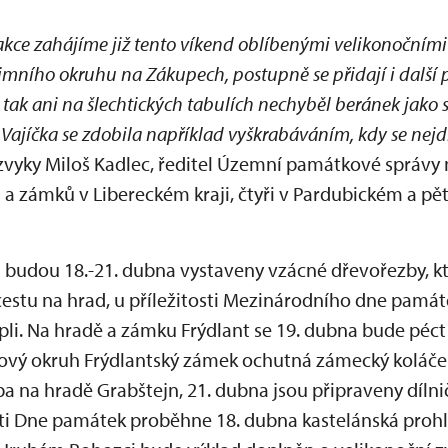
akce zahájíme již tento víkend oblíbenými velikonočními
mního okruhu na Zákupech, postupně se přidají i další 
tak ani na šlechtických tabulích nechyběl beránek jako s
 Vajíčka se zdobila například vyškrabáváním, kdy se nejd
e zvyky Miloš Kadlec, ředitel Územní památkové správy
a zámků v Libereckém kraji, čtyři v Pardubickém a pět
i budou 18.-21. dubna vystaveny vzácné dřevořezby, kt
cestu na hrad, u příležitosti Mezinárodního dne památ
pli. Na hradě a zámku Frýdlant se 19. dubna bude péct
kový okruh Frýdlantský zámek ochutná zámecký koláček
a na hradě Grabštejn, 21. dubna jsou připraveny dílni
osti Dne památek proběhne 18. dubna kastelánská proh