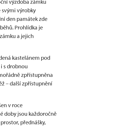
onoční výzdoba zámku
e svými výrobky
odní den památek zde
běhů. Prohlídka je
zámku a jejich
edená kastelánem pod
 i s drobnou
imořádně zpřístupněna
ž – další zpřístupnění
šen v roce
té doby jsou každoročně
 prostor, přednášky,