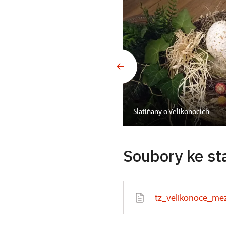
Slatiňany o Velikonocích
Soubory ke st
tz_velikonoce_me