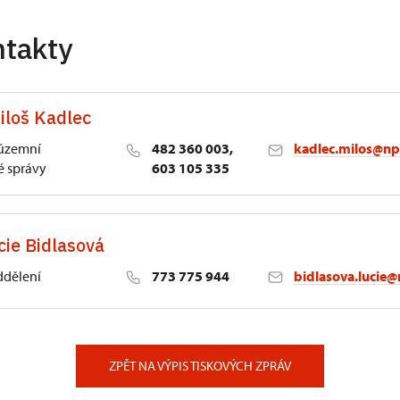
ntakty
iloš Kadlec
 územní
482 360 003,
kadlec.milos@np
 správy
603 105 335
cie Bidlasová
ddělení
773 775 944
bidlasova.lucie@
 Slatiňany
ZPĚT NA VÝPIS TISKOVÝCH ZPRÁV