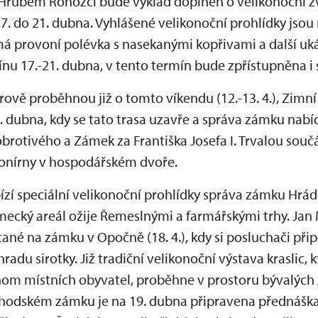
na Hrubém Rohozci bude výklad doplněn o velikonoční z
7. do 21. dubna. Vyhlášené velikonoční prohlídky jso
á provoní polévka s nasekanými kopřivami a další u
ínu 17.-21. dubna, v tento termín bude zpřístupněna i
hrově proběhnou již o tomto víkendu (12.-13. 4.), Zim
 dubna, kdy se tato trasa uzavře a správa zámku nab
rotivého a Zámek za Františka Josefa I. Trvalou souč
konírny v hospodářském dvoře.
zí speciální velikonoční prohlídky správa zámku Hrá
zámecký areál ožije Řemeslnými a farmářskými trhy. Ja
ané na zámku v Opočně (18. 4.), kdy si posluchači při
adu sirotky. Již tradiční velikonoční výstava kraslic, 
nom místních obyvatel, proběhne v prostoru bývalýc
chodském zámku je na 19. dubna připravena přednášk