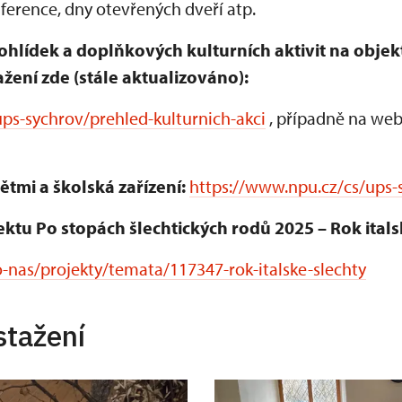
erence, dny otevřených dveří atp.
ohlídek a doplňkových kulturních aktivit na obje
žení zde (stále aktualizováno):
ps-sychrov/prehled-kulturnich-akci
, případně na web
ětmi a školská zařízení:
https://www.npu.cz/cs/ups-
ektu Po stopách šlechtických rodů 2025 – Rok itals
-nas/projekty/temata/117347-rok-italske-slechty
stažení