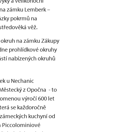
vyky a velikonoční
u na zámku Lemberk –
kázky pokrmů na
 středověká věž.
ní okruh na zámku Zákupy
ídne prohlídkové okruhy
ástí nabízených okruhů
dek u Nechanic
n Městecký z Opočna - to
pomenou výročí 600 let
která se každoročně
h zámeckých kuchyní od
a Piccolominiové