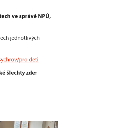
ktech ve správě NPÚ,
ech jednotlivých
sychrov/pro-deti
ké šlechty zde: