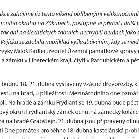
akce zahájíme již tento víkend oblíbenými velikonočními
mního okruhu na Zákupech, postupně se přidají i další 
tak ani na šlechtických tabulích nechyběl beránek jako s
 Vajíčka se zdobila například vyškrabáváním, kdy se nejd
e zvyky Miloš Kadlec, ředitel Územní památkové správy
a zámků v Libereckém kraji, čtyři v Pardubickém a pět
i budou 18.-21. dubna vystaveny vzácné dřevořezby, kt
cestu na hrad, u příležitosti Mezinárodního dne památ
pli. Na hradě a zámku Frýdlant se 19. dubna bude péct
kový okruh Frýdlantský zámek ochutná zámecký koláček
a na hradě Grabštejn, 21. dubna jsou připraveny dílni
osti Dne památek proběhne 18. dubna kastelánská proh