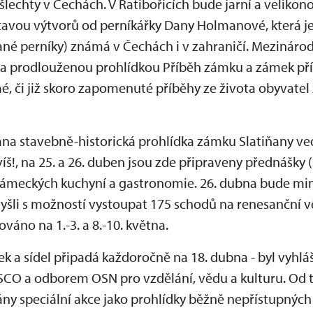
 šlechty v Čechách. V Ratibořicích bude jarní a velik
ýstavou výtvorů od perníkářky Dany Holmanové, která j
ádané perníky) známá v Čechách i v zahraničí. Mezinár
a prodlouženou prohlídkou Příběh zámku a zámek pří
 či již skoro zapomenuté příběhy ze života obyvatel 
ána stavebně-historická prohlídka zámku Slatiňany v
!, na 25. a 26. duben jsou zde připraveny přednášky (
ámeckých kuchyní a gastronomie. 26. dubna bude m
šli s možností vystoupat 175 schodů na renesanční vě
váno na 1.-3. a 8.-10. května.
 a sídel připadá každoročně na 18. dubna - byl vyhlá
CO a odborem OSN pro vzdělání, vědu a kulturu. Od 
dány speciální akce jako prohlídky běžně nepřístupných