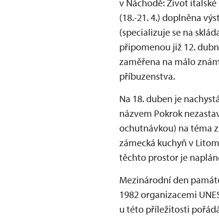
v Náchodě: Život italské
(18.-21. 4.) doplněna v
(specializuje se na skl
připomenou již 12. dubn
zaměřena na málo známé,
příbuzenstva.
Na 18. duben je nachyst
názvem Pokrok nezastavíš
ochutnávkou) na téma z
zámecká kuchyň v Litomy
těchto prostor je napláno
Mezinárodní den památek
1982 organizacemi UNES
u této příležitosti pořá