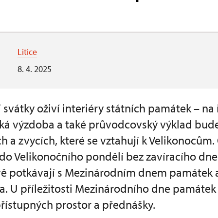
Litice
8. 4. 2025
ní svátky oživí interiéry státních památek – n
cká výzdoba a také průvodcovský výklad bud
ch a zvycích, které se vztahují k Velikonoců
do Velikonočního pondělí bez zavíracího dne.
ě potkávají s Mezinárodním dnem památek a 
a. U příležitosti Mezinárodního dne památek
řístupných prostor a přednášky.