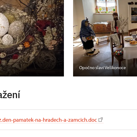
Opočno slaví Velikonoce
ažení
z.den-pamatek-na-hradech-a-zamcich.doc