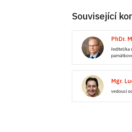
Související ko
PhDr. M
ředitel/ka
památkové
ÚPS na Sychrově
3/, Sychrov 3
Mgr. Lu
vedoucí o
ÚPS na Sychrově
Zámecký park 1/,