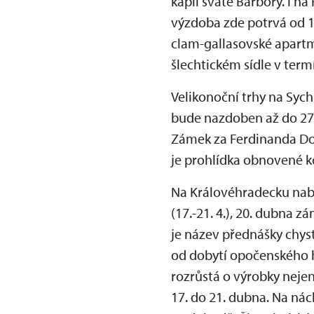
kapli svaté Barbory. I 
výzdoba zde potrvá od 1
clam-gallasovské apartm
šlechtickém sídle v term
Velikonoční trhy na Syc
bude nazdoben až do 27.
Zámek za Ferdinanda Dob
je prohlídka obnovené 
Na Královéhradecku nabí
(17.-21. 4.), 20. dubna 
je název přednášky chyst
od dobytí opočenského hr
rozrůstá o výrobky neje
17. do 21. dubna. Na ná