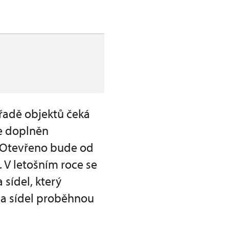
a řadě objektů čeká
e doplněn
m. Otevřeno bude od
 V letošním roce se
sídel, který
 a sídel proběhnou