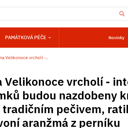
PAMÁTKOVÁ PÉČE
Novinky
na Velikonoce vrcholí -...
 Velikonoce vrcholí - int
mků budou nazdobeny kr
i tradičním pečivem, rat
oní aranžmá z perníku