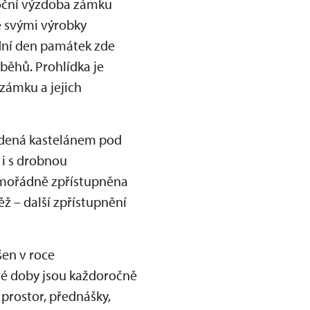
onoční výzdoba zámku
e svými výrobky
odní den památek zde
běhů. Prohlídka je
zámku a jejich
edená kastelánem pod
 i s drobnou
imořádně zpřístupněna
ž – další zpřístupnění
šen v roce
té doby jsou každoročně
 prostor, přednášky,