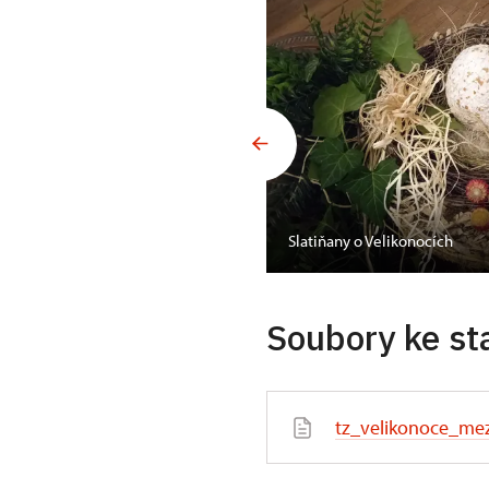
ě
Slatiňany o Velikonocích
Soubory ke st
tz_velikonoce_me