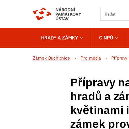
HRADY A ZÁMKY
O NPÚ
Zámek Buchlovice
Pro média
Přípravy 
Přípravy na
hradů a zá
květinami 
zámek prov