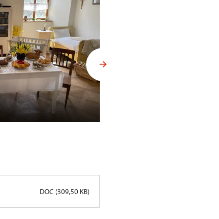
Velikonoční Hrádek u Nechani
DOC (309,50 KB)