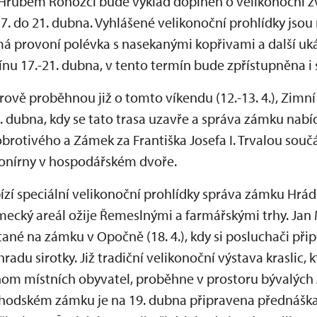
na Hrubém Rohozci bude výklad doplněn o velikonoční z
7. do 21. dubna. Vyhlášené velikonoční prohlídky jso
á provoní polévka s nasekanými kopřivami a další u
ínu 17.-21. dubna, v tento termín bude zpřístupněna i
hrově proběhnou již o tomto víkendu (12.-13. 4.), Zim
 dubna, kdy se tato trasa uzavře a správa zámku nab
rotivého a Zámek za Františka Josefa I. Trvalou souč
konírny v hospodářském dvoře.
zí speciální velikonoční prohlídky správa zámku Hrá
zámecký areál ožije Řemeslnými a farmářskými trhy. Ja
ané na zámku v Opočně (18. 4.), kdy si posluchači při
adu sirotky. Již tradiční velikonoční výstava kraslic, 
nom místních obyvatel, proběhne v prostoru bývalýc
chodském zámku je na 19. dubna připravena přednášk