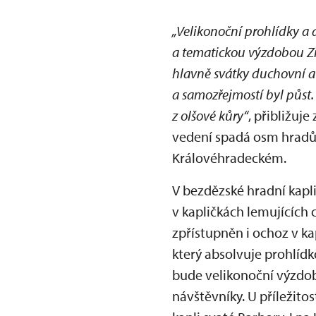
„Velikonoční prohlídky a 
a tematickou výzdobou Zi
hlavně svátky duchovní a 
a samozřejmostí byl půst.
z olšové kůry“
, přibližuj
vedení spadá osm hradů 
Královéhradeckém.
V bezdězské hradní kapl
v kapličkách lemujících 
zpřístupněn i ochoz v ka
který absolvuje prohlíd
bude velikonoční výzdob
návštěvníky. U příležit