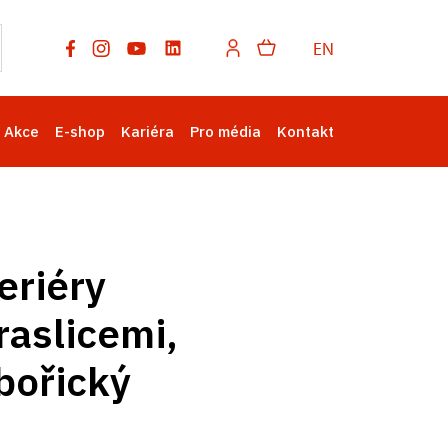
EN
Akce
E-shop
Kariéra
Pro média
Kontakt
eriéry
aslicemi,
ibořický