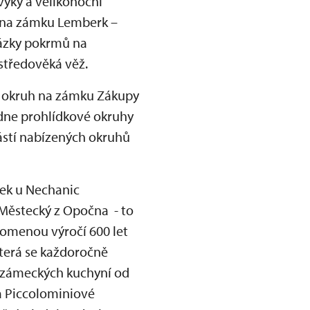
vyky a velikonoční
u na zámku Lemberk –
kázky pokrmů na
 středověká věž.
ní okruh na zámku Zákupy
ídne prohlídkové okruhy
ástí nabízených okruhů
dek u Nechanic
n Městecký z Opočna - to
pomenou výročí 600 let
která se každoročně
h zámeckých kuchyní od
a Piccolominiové