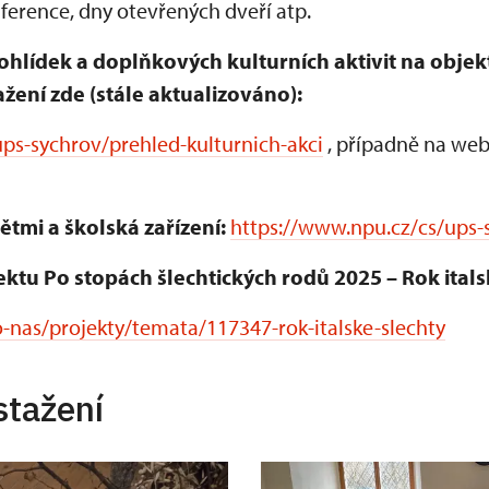
erence, dny otevřených dveří atp.
ohlídek a doplňkových kulturních aktivit na obje
žení zde (stále aktualizováno):
ps-sychrov/prehled-kulturnich-akci
, případně na web
ětmi a školská zařízení:
https://www.npu.cz/cs/ups-
ektu Po stopách šlechtických rodů 2025 – Rok itals
-nas/projekty/temata/117347-rok-italske-slechty
stažení