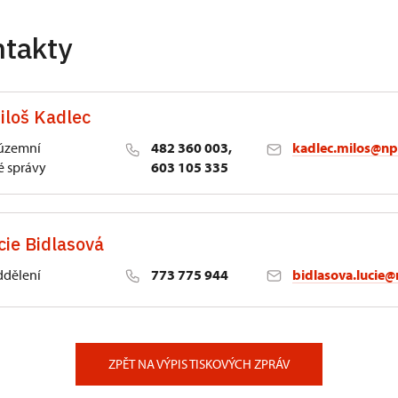
ntakty
iloš Kadlec
 územní
482 360 003,
kadlec.milos@np
 správy
603 105 335
cie Bidlasová
ddělení
773 775 944
bidlasova.lucie@
 Slatiňany
ZPĚT NA VÝPIS TISKOVÝCH ZPRÁV