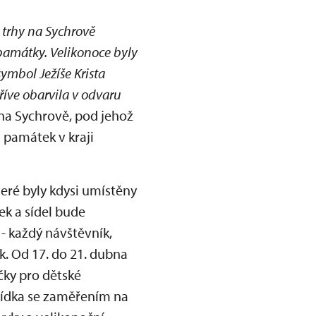
 trhy na Sychrově
památky. Velikonoce byly
ymbol Ježíše Krista
říve obarvila v odvaru
 na Sychrově, pod jehož
 památek v kraji
eré byly kdysi umístěny
ek a sídel bude
 - každý návštěvník,
. Od 17. do 21. dubna
čky pro dětské
lídka se zaměřením na