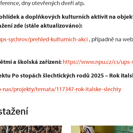
erence, dny otevřených dveří atp.
ohlídek a doplňkových kulturních aktivit na obje
žení zde (stále aktualizováno):
ps-sychrov/prehled-kulturnich-akci
, případně na web
ětmi a školská zařízení:
https://www.npu.cz/cs/ups-
ektu Po stopách šlechtických rodů 2025 – Rok itals
-nas/projekty/temata/117347-rok-italske-slechty
stažení