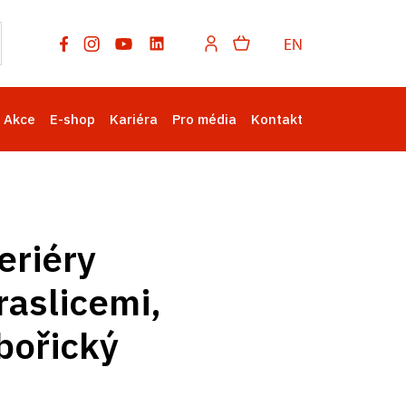
EN
Akce
E-shop
Kariéra
Pro média
Kontakt
eriéry
aslicemi,
ibořický