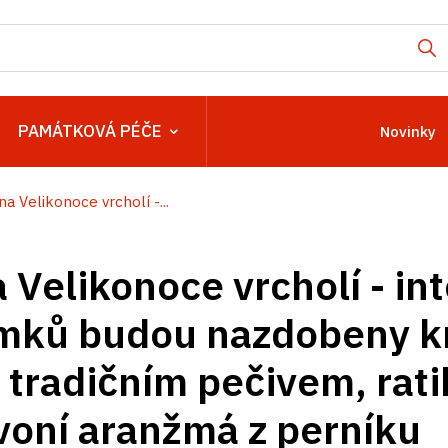
PAMÁTKOVÁ PÉČE
Novinky
na Velikonoce vrcholí -...
 Velikonoce vrcholí - int
mků budou nazdobeny kr
i tradičním pečivem, rat
oní aranžmá z perníku