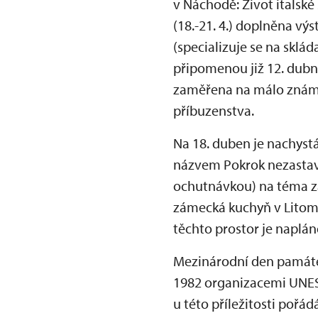
v Náchodě: Život italské
(18.-21. 4.) doplněna v
(specializuje se na skl
připomenou již 12. dubn
zaměřena na málo známé,
příbuzenstva.
Na 18. duben je nachyst
názvem Pokrok nezastavíš
ochutnávkou) na téma z
zámecká kuchyň v Litomy
těchto prostor je napláno
Mezinárodní den památek
1982 organizacemi UNES
u této příležitosti pořá