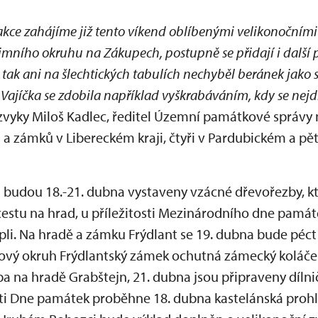
akce zahájíme již tento víkend oblíbenými velikonočními
mního okruhu na Zákupech, postupně se přidají i další 
tak ani na šlechtických tabulích nechyběl beránek jako s
 Vajíčka se zdobila například vyškrabáváním, kdy se nejd
e zvyky Miloš Kadlec, ředitel Územní památkové správy
a zámků v Libereckém kraji, čtyři v Pardubickém a pět
i budou 18.-21. dubna vystaveny vzácné dřevořezby, kt
cestu na hrad, u příležitosti Mezinárodního dne památ
pli. Na hradě a zámku Frýdlant se 19. dubna bude péct
kový okruh Frýdlantský zámek ochutná zámecký koláček
a na hradě Grabštejn, 21. dubna jsou připraveny dílni
osti Dne památek proběhne 18. dubna kastelánská proh