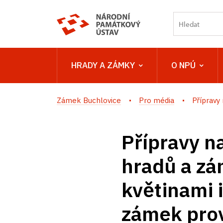
HRADY A ZÁMKY
O NPÚ
Zámek Buchlovice
Pro média
Přípravy 
Přípravy na
hradů a zá
květinami 
zámek prov