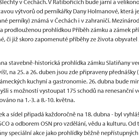
 šlechty v Čechách. V Ratibořicích bude jarní a velik
ýstavou výtvorů od perníkářky Dany Holmanové, která j
ádané perníky) známá v Čechách i v zahraničí. Mezinár
a prodlouženou prohlídkou Příběh zámku a zámek pří
 či již skoro zapomenuté příběhy ze života obyvatel 
ána stavebně-historická prohlídka zámku Slatiňany v
!, na 25. a 26. duben jsou zde připraveny přednášky (
ámeckých kuchyní a gastronomie. 26. dubna bude m
šli s možností vystoupat 175 schodů na renesanční vě
váno na 1.-3. a 8.-10. května.
 a sídel připadá každoročně na 18. dubna - byl vyhlá
CO a odborem OSN pro vzdělání, vědu a kulturu. Od 
dány speciální akce jako prohlídky běžně nepřístupných