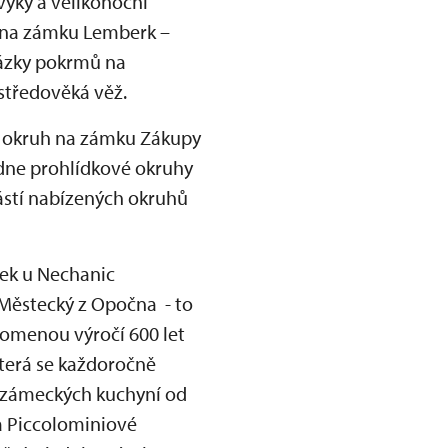
vyky a velikonoční
u na zámku Lemberk –
kázky pokrmů na
 středověká věž.
ní okruh na zámku Zákupy
ídne prohlídkové okruhy
ástí nabízených okruhů
dek u Nechanic
n Městecký z Opočna - to
pomenou výročí 600 let
která se každoročně
h zámeckých kuchyní od
a Piccolominiové