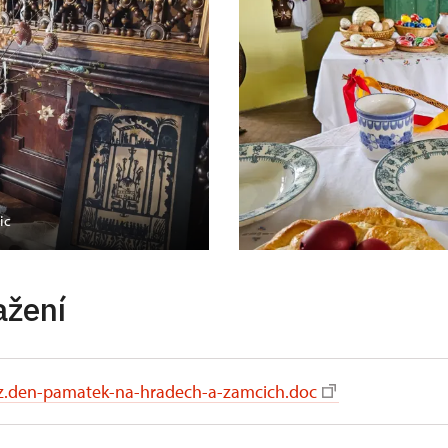
ic
ažení
z.den-pamatek-na-hradech-a-zamcich.doc