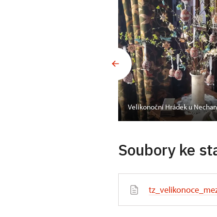
Velikonoční Hrádek u Nechan
Soubory ke st
tz_velikonoce_me