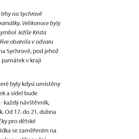
 trhy na Sychrově
památky. Velikonoce byly
ymbol Ježíše Krista
říve obarvila v odvaru
 na Sychrově, pod jehož
 památek v kraji
eré byly kdysi umístěny
ek a sídel bude
 - každý návštěvník,
. Od 17. do 21. dubna
čky pro dětské
lídka se zaměřením na