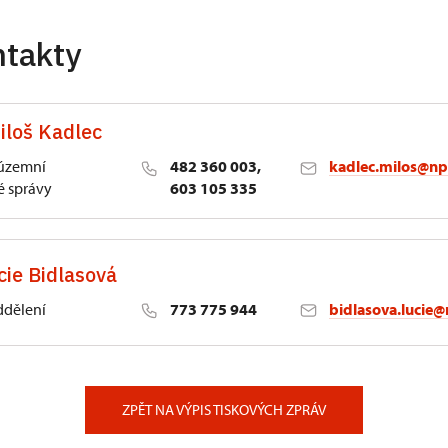
ntakty
iloš Kadlec
 územní
482 360 003,
kadlec.milos@np
 správy
603 105 335
cie Bidlasová
ddělení
773 775 944
bidlasova.lucie@
 Slatiňany
ZPĚT NA VÝPIS TISKOVÝCH ZPRÁV