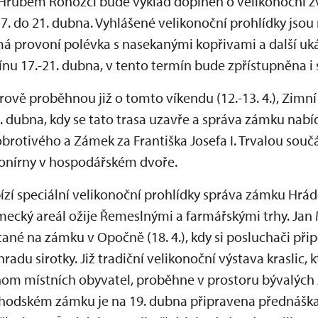
na Hrubém Rohozci bude výklad doplněn o velikonoční z
7. do 21. dubna. Vyhlášené velikonoční prohlídky jso
á provoní polévka s nasekanými kopřivami a další u
ínu 17.-21. dubna, v tento termín bude zpřístupněna i
hrově proběhnou již o tomto víkendu (12.-13. 4.), Zim
 dubna, kdy se tato trasa uzavře a správa zámku nab
rotivého a Zámek za Františka Josefa I. Trvalou souč
konírny v hospodářském dvoře.
zí speciální velikonoční prohlídky správa zámku Hrá
zámecký areál ožije Řemeslnými a farmářskými trhy. Ja
ané na zámku v Opočně (18. 4.), kdy si posluchači při
adu sirotky. Již tradiční velikonoční výstava kraslic, 
nom místních obyvatel, proběhne v prostoru bývalýc
chodském zámku je na 19. dubna připravena přednášk