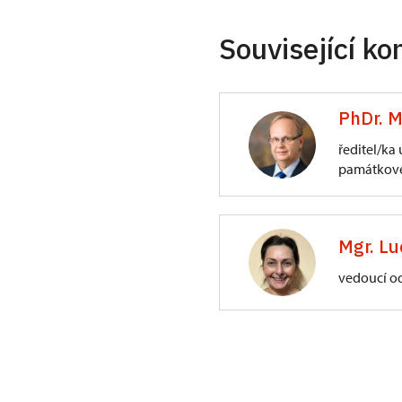
Související ko
PhDr. M
ředitel/ka
památkové
ÚPS na Sychrově
3/, Sychrov 3
Mgr. Lu
vedoucí o
ÚPS na Sychrově
Zámecký park 1/,