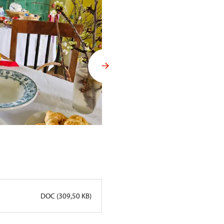
Velikonoční trhy na Sychrově
DOC (309,50 KB)