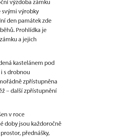
onoční výzdoba zámku
e svými výrobky
odní den památek zde
běhů. Prohlídka je
zámku a jejich
edená kastelánem pod
 i s drobnou
imořádně zpřístupněna
ž – další zpřístupnění
šen v roce
té doby jsou každoročně
 prostor, přednášky,