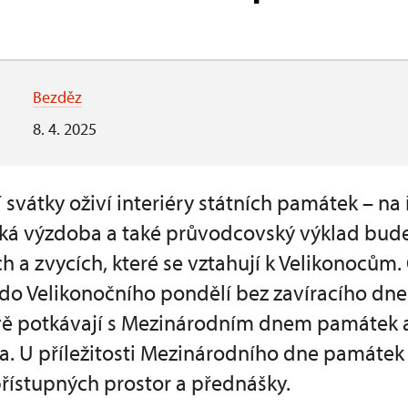
Bezděz
8. 4. 2025
ní svátky oživí interiéry státních památek – n
cká výzdoba a také průvodcovský výklad bud
ch a zvycích, které se vztahují k Velikonoců
do Velikonočního pondělí bez zavíracího dne.
ě potkávají s Mezinárodním dnem památek a 
a. U příležitosti Mezinárodního dne památek
řístupných prostor a přednášky.