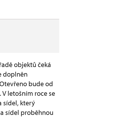
a řadě objektů čeká
e doplněn
m. Otevřeno bude od
 V letošním roce se
sídel, který
 a sídel proběhnou