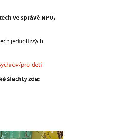
ktech ve správě NPÚ,
ech jednotlivých
sychrov/pro-deti
ké šlechty zde: