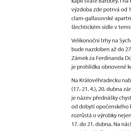
kapli svaté Barbory. I 
výzdoba zde potrvá od 1
clam-gallasovské apartm
šlechtickém sídle v term
Velikonoční trhy na Syc
bude nazdoben až do 27.
Zámek za Ferdinanda Dob
je prohlídka obnovené 
Na Královéhradecku nabí
(17.-21. 4.), 20. dubna 
je název přednášky chyst
od dobytí opočenského hr
rozrůstá o výrobky neje
17. do 21. dubna. Na ná