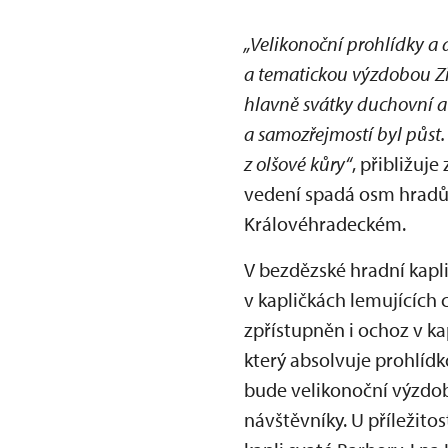
„Velikonoční prohlídky a 
a tematickou výzdobou Zi
hlavně svátky duchovní a 
a samozřejmostí byl půst.
z olšové kůry“
, přibližuj
vedení spadá osm hradů 
Královéhradeckém.
V bezdězské hradní kapl
v kapličkách lemujících 
zpřístupněn i ochoz v ka
který absolvuje prohlíd
bude velikonoční výzdob
návštěvníky. U příležit