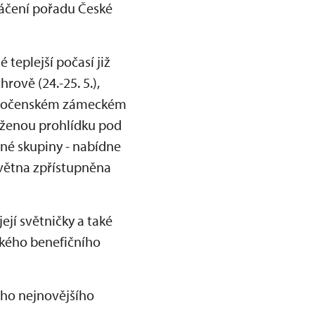
táčení pořadu České
 teplejší počasí již
rově (24.-25. 5.),
v opočenském zámeckém
uženou prohlídku pod
né skupiny - nabídne
 května zpřístupněna
jí světničky a také
ského benefičního
oho nejnovějšího