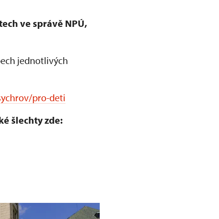
ktech ve správě NPÚ,
ech jednotlivých
sychrov/pro-deti
ké šlechty zde: