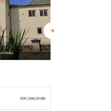
ěvní dobu
Květinová výstava na Hrádku u
DOC (306,50 KB)