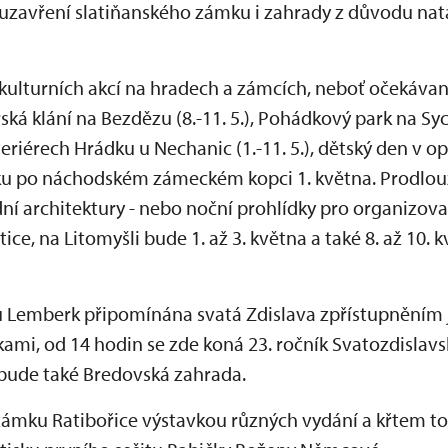
 uzavření slatiňanského zámku i zahrady z důvodu na
 kulturních akcí na hradech a zámcích, neboť očekávané
ká klání na Bezdězu (8.-11. 5.), Pohádkový park na Sych
teriérech Hrádku u Nechanic (1.-11. 5.), dětský den 
ázku po náchodském zámeckém kopci 1. května. Prodlo
í architektury - nebo noční prohlídky pro organizova
ice, na Litomyšli bude 1. až 3. května a také 8. až 10.
 Lemberk připomínána svatá Zdislava zpřístupněním je
mi, od 14 hodin se zde koná 23. ročník Svatozdislav
bude také Bredovská zahrada.
zámku Ratibořice výstavkou různých vydání a křtem t