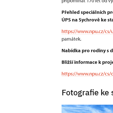
připomínat 170 let od v
Přehled speciálních pr
ÚPS na Sychrově ke sta
https://www.npu.cz/cs/u
památek.
Nabídka pro rodiny s d
Bližší informace k proj
https://www.npu.cz/cs/o
Fotografie ke 