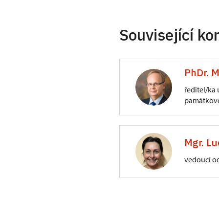
Související ko
PhDr. M
ředitel/ka
památkové
ÚPS na Sychrově
3/, Sychrov 3
Mgr. Lu
vedoucí o
ÚPS na Sychrově
Zámecký park 1/,