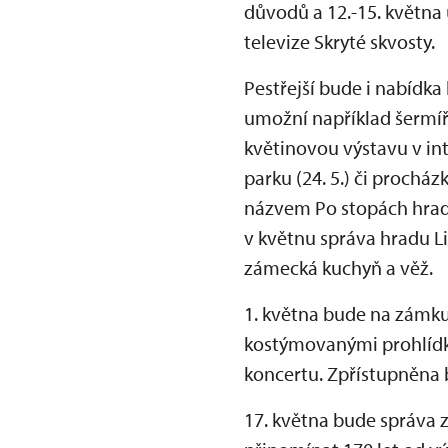
důvodů a 12.-15. května
televize Skryté skvosty.
Pestřejší bude i nabídka
umožní například šermířs
květinovou výstavu v in
parku (24. 5.) či proch
názvem Po stopách hradn
v květnu správa hradu Lit
zámecká kuchyň a věž.
1. května bude na zámku
kostýmovanými prohlídka
koncertu. Zpřístupněna 
17. května bude správa 