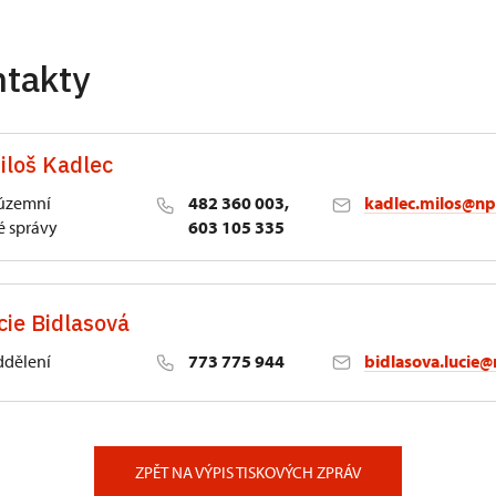
ntakty
iloš Kadlec
 územní
482 360 003,
kadlec.milos@np
 správy
603 105 335
cie Bidlasová
ddělení
773 775 944
bidlasova.lucie@
 Slatiňany
ZPĚT NA VÝPIS TISKOVÝCH ZPRÁV