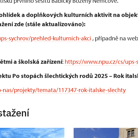
ýtisku prvního sešitu Babičky Boženy Němcové.
ohlídek a doplňkových kulturních aktivit na obje
žení zde (stále aktualizováno):
ps-sychrov/prehled-kulturnich-akci
, případně na web
ětmi a školská zařízení
:
https://www.npu.cz/cs/ups-
ektu Po stopách šlechtických rodů 2025 – Rok itals
-nas/projekty/temata/117347-rok-italske-slechty
stažení