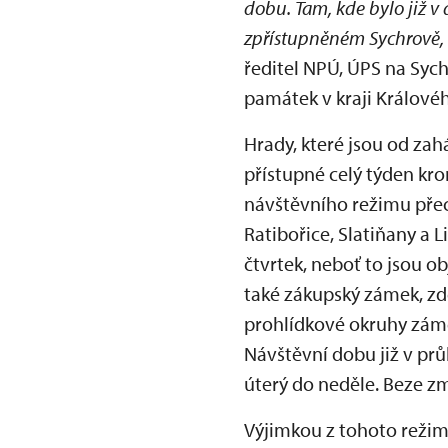
dobu. Tam, kde bylo již v
zpřístupněném Sychrově, 
ředitel NPÚ, ÚPS na Syc
památek v kraji Králové
Hrady, které jsou od zah
přístupné celý týden kro
návštěvního režimu pře
Ratibořice, Slatiňany a 
čtvrtek, neboť to jsou 
také zákupský zámek, zd
prohlídkové okruhy záme
Návštěvní dobu již v pr
úterý do neděle. Beze zm
Výjimkou z tohoto režim