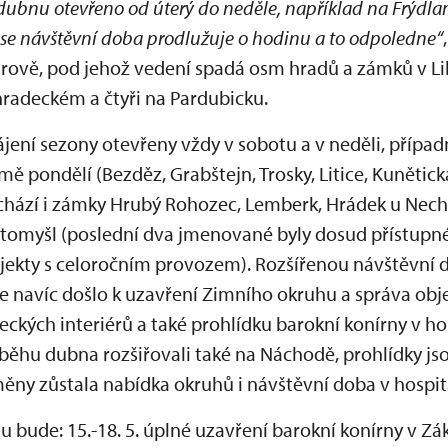
 dubnu otevřeno od úterý do neděle, například na Frýdla
se návštěvní doba prodlužuje o hodinu a to odpoledne
“
hrově, pod jehož vedení spadá osm hradů a zámků v Li
hradeckém a čtyři na Pardubicku.
ájení sezony otevřeny vždy v sobotu a v neděli, případ
mě pondělí (Bezděz, Grabštejn, Trosky, Litice, Kunětick
chází i zámky Hrubý Rohozec, Lemberk, Hrádek u Nech
Litomyšl (poslední dva jmenované byly dosud přístupné
objekty s celoročním provozem). Rozšířenou návštěvní 
e navíc došlo k uzavření Zimního okruhu a správa obje
ckých interiérů a také prohlídku barokní konírny v 
ůběhu dubna rozšiřovali také na Náchodě, prohlídky js
ěny zůstala nabídka okruhů i návštěvní doba v hospitá
u bude: 15.-18. 5. úplné uzavření barokní konírny v Z