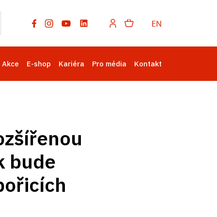
EN
Akce
E-shop
Kariéra
Pro média
Kontakt
ozšířenou
k bude
bořicích