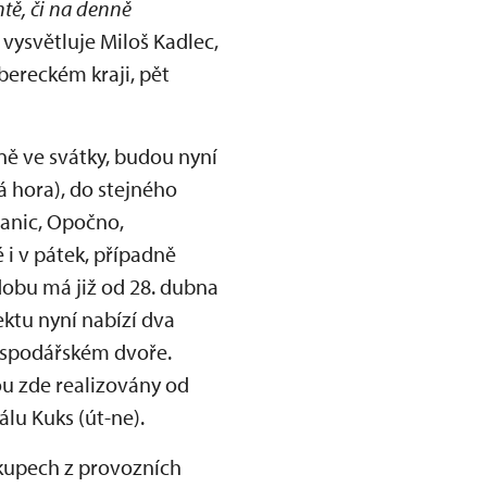
ntě, či na denně
, vysvětluje Miloš Kadlec,
bereckém kraji, pět
ně ve svátky, budou nyní
á hora), do stejného
anic, Opočno,
 i v pátek, případně
dobu má již od 28. dubna
ktu nyní nabízí dva
hospodářském dvoře.
ou zde realizovány od
lu Kuks (út-ne).
ákupech z provozních