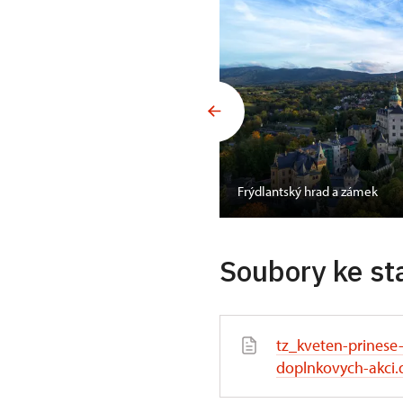
Frýdlantský hrad a zámek
Soubory ke st
tz_kveten-prinese
doplnkovych-akci.