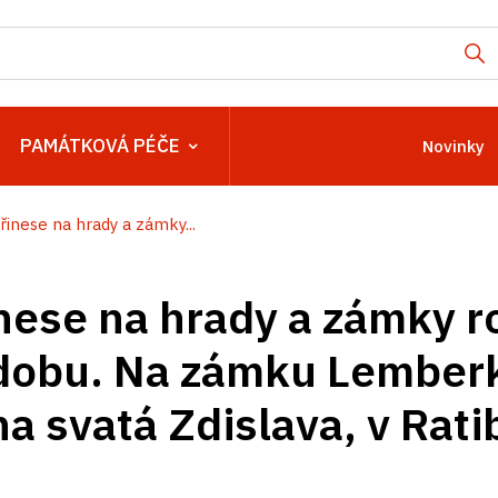
PAMÁTKOVÁ PÉČE
Novinky
řinese na hrady a zámky...
nese na hrady a zámky r
 dobu. Na zámku Lember
a svatá Zdislava, v Rati