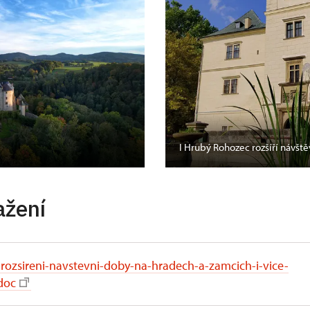
I Hrubý Rohozec rozšíří návšt
ažení
-rozsireni-navstevni-doby-na-hradech-a-zamcich-i-vice-
doc