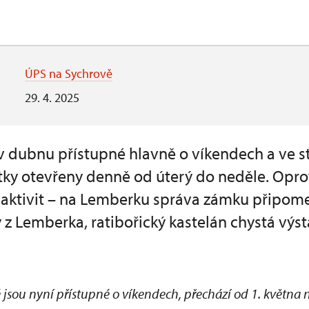
ÚPS na Sychrově
29. 4. 2025
v dubnu přístupné hlavně o víkendech a ve st
tky otevřeny denně od úterý do neděle. Oprot
h aktivit – na Lemberku správa zámku připome
 z Lemberka, ratibořický kastelán chystá výst
 jsou nyní přístupné o víkendech, přechází od 1. května 