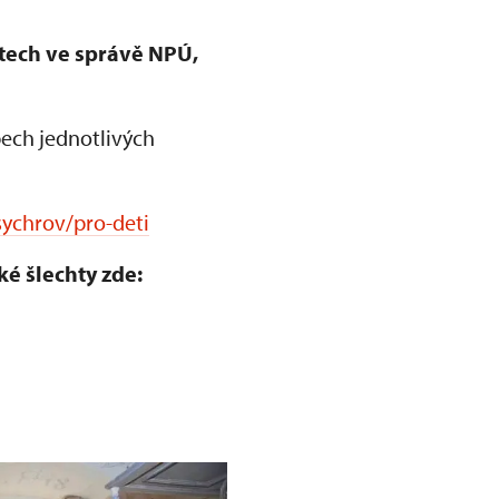
ktech ve správě NPÚ,
ech jednotlivých
sychrov/pro-deti
ké šlechty zde: