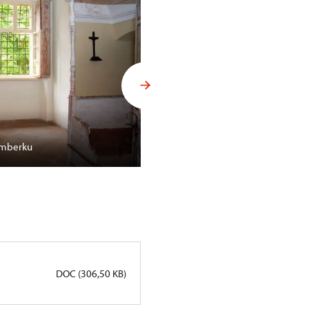
Lemberku
Sousoší v Ratibořicích
DOC (306,50 KB)