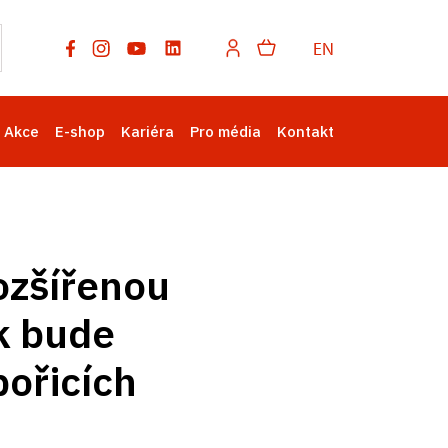
EN
Akce
E-shop
Kariéra
Pro média
Kontakt
ozšířenou
k bude
bořicích