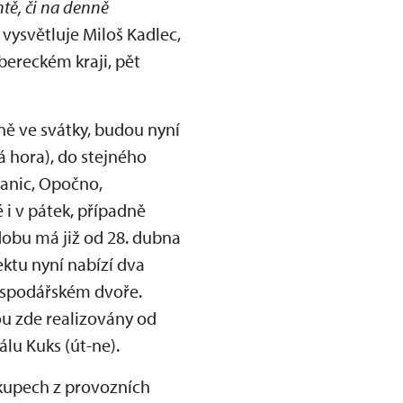
ntě, či na denně
, vysvětluje Miloš Kadlec,
bereckém kraji, pět
ně ve svátky, budou nyní
á hora), do stejného
anic, Opočno,
 i v pátek, případně
dobu má již od 28. dubna
ktu nyní nabízí dva
hospodářském dvoře.
ou zde realizovány od
lu Kuks (út-ne).
ákupech z provozních