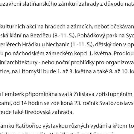
 uzavření slatiňanského zámku i zahrady z důvodu na
 kulturních akcí na hradech a zámcích, neboť očekávané
ká klání na Bezdězu (8.-11. 5.), Pohádkový park na Sych
teriérech Hrádku u Nechanic (1.-11. 5.), dětský den 
ázku po náchodském zámeckém kopci 1. května. Prodlo
í architektury - nebo noční prohlídky pro organizova
ice, na Litomyšli bude 1. až 3. května a také 8. až 10.
 Lemberk připomínána svatá Zdislava zpřístupněním je
mi, od 14 hodin se zde koná 23. ročník Svatozdislav
bude také Bredovská zahrada.
zámku Ratibořice výstavkou různých vydání a křtem t