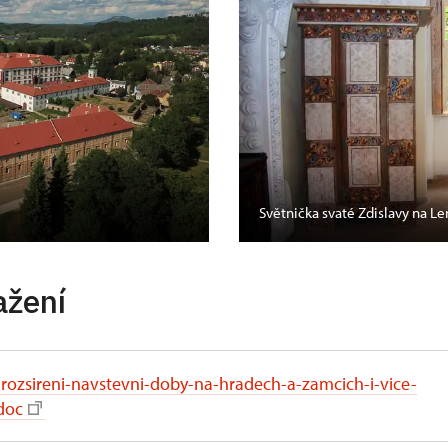
Světnička svaté Zdislavy na 
ažení
-rozsireni-navstevni-doby-na-hradech-a-zamcich-i-vice-
doc