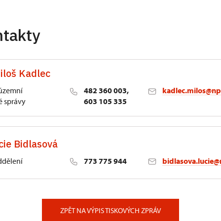
ntakty
iloš Kadlec
 územní
482 360 003,
kadlec.milos@np
 správy
603 105 335
cie Bidlasová
ddělení
773 775 944
bidlasova.lucie@
 Slatiňany
ZPĚT NA VÝPIS TISKOVÝCH ZPRÁV