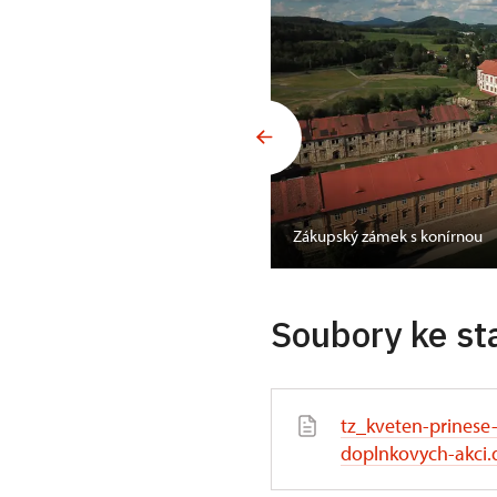
Zákupský zámek s konírnou
Soubory ke st
tz_kveten-prinese
doplnkovych-akci.