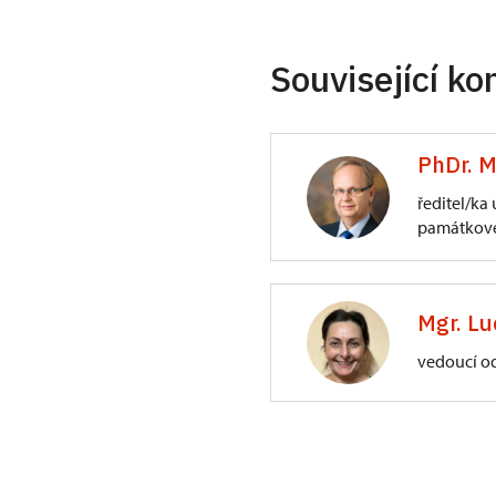
Související ko
PhDr. M
ředitel/ka
památkové
ÚPS na Sychrově
3/, Sychrov 3
Mgr. Lu
vedoucí o
ÚPS na Sychrově
Zámecký park 1/,