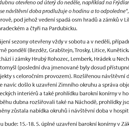
 dubnu otevřeno od úterý do neděle, například na Frýdla
se návštěvní doba prodlužuje o hodinu a to odpoledne
“
hrově, pod jehož vedení spadá osm hradů a zámků v Li
hradeckém a čtyři na Pardubicku.
ájení sezony otevřeny vždy v sobotu a v neděli, případ
mě pondělí (Bezděz, Grabštejn, Trosky, Litice, Kunětick
chází i zámky Hrubý Rohozec, Lemberk, Hrádek u Nech
Litomyšl (poslední dva jmenované byly dosud přístupné
objekty s celoročním provozem). Rozšířenou návštěvní 
e navíc došlo k uzavření Zimního okruhu a správa obje
ckých interiérů a také prohlídku barokní konírny v 
ůběhu dubna rozšiřovali také na Náchodě, prohlídky js
ěny zůstala nabídka okruhů i návštěvní doba v hospitá
u bude: 15.-18. 5. úplné uzavření barokní konírny v Z