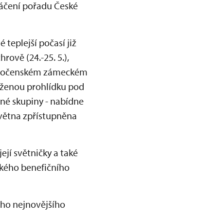
táčení pořadu České
 teplejší počasí již
rově (24.-25. 5.),
v opočenském zámeckém
uženou prohlídku pod
né skupiny - nabídne
 května zpřístupněna
jí světničky a také
ského benefičního
oho nejnovějšího