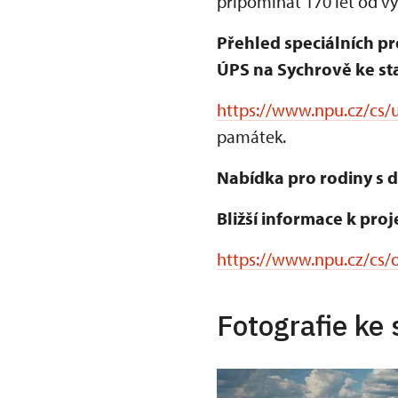
připomínat 170 let od v
Přehled speciálních pr
ÚPS na Sychrově ke sta
https://www.npu.cz/cs/u
památek.
Nabídka pro rodiny s d
Bližší informace k proj
https://www.npu.cz/cs/o
Fotografie ke 