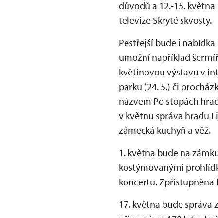
důvodů a 12.-15. května
televize Skryté skvosty.
Pestřejší bude i nabídka
umožní například šermířs
květinovou výstavu v in
parku (24. 5.) či proch
názvem Po stopách hradn
v květnu správa hradu Lit
zámecká kuchyň a věž.
1. května bude na zámku
kostýmovanými prohlídka
koncertu. Zpřístupněna 
17. května bude správa 