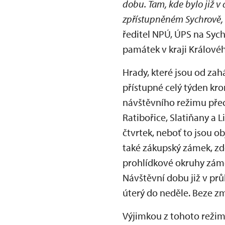
dobu. Tam, kde bylo již v
zpřístupněném Sychrově, 
ředitel NPÚ, ÚPS na Syc
památek v kraji Králové
Hrady, které jsou od zah
přístupné celý týden kro
návštěvního režimu pře
Ratibořice, Slatiňany a 
čtvrtek, neboť to jsou 
také zákupský zámek, zd
prohlídkové okruhy záme
Návštěvní dobu již v pr
úterý do neděle. Beze zm
Výjimkou z tohoto režim