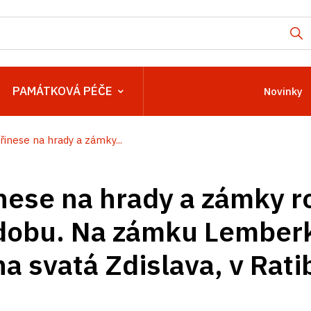
PAMÁTKOVÁ PÉČE
Novinky
řinese na hrady a zámky...
nese na hrady a zámky r
 dobu. Na zámku Lember
a svatá Zdislava, v Rati