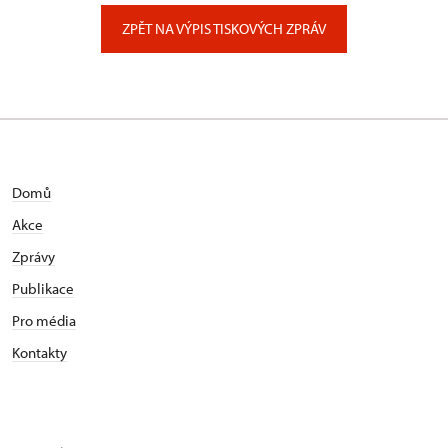
Zámecký park 1/, Slatiňany
ZPĚT NA VÝPIS TISKOVÝCH ZPRÁV
Domů
Akce
Zprávy
Publikace
Pro média
Kontakty