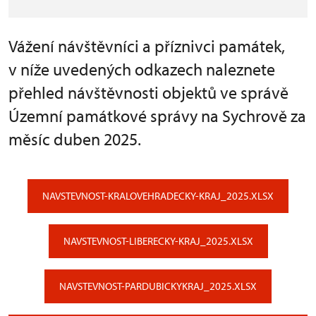
Vážení návštěvníci a příznivci památek,
v níže uvedených odkazech naleznete
přehled návštěvnosti objektů ve správě
Územní památkové správy na Sychrově za
měsíc duben 2025.
NAVSTEVNOST-KRALOVEHRADECKY-KRAJ_2025.XLSX
NAVSTEVNOST-LIBERECKY-KRAJ_2025.XLSX
NAVSTEVNOST-PARDUBICKYKRAJ_2025.XLSX