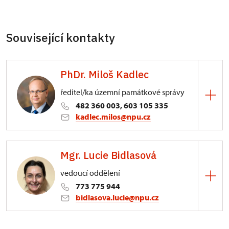
Související kontakty
PhDr. Miloš Kadlec
ředitel/ka územní památkové správy
482 360 003, 603 105 335
kadlec.milos@npu.cz
ÚPS na Sychrově
Mgr. Lucie Bidlasová
3/, Sychrov 3
vedoucí oddělení
773 775 944
bidlasova.lucie@npu.cz
ÚPS na Sychrově