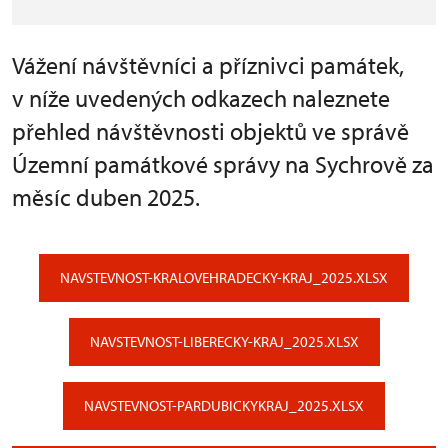
Vážení návštěvníci a příznivci památek,
v níže uvedených odkazech naleznete
přehled návštěvnosti objektů ve správě
Územní památkové správy na Sychrově za
měsíc duben 2025.
NAVSTEVNOST-KRALOVEHRADECKY-KRAJ_2025.XLSX
NAVSTEVNOST-LIBERECKY-KRAJ_2025.XLSX
NAVSTEVNOST-PARDUBICKYKRAJ_2025.XLSX