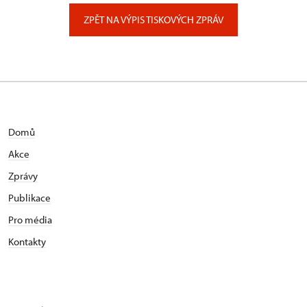
Zámecký park 1/, Slatiňany
ZPĚT NA VÝPIS TISKOVÝCH ZPRÁV
Domů
Akce
Zprávy
Publikace
Pro média
Kontakty