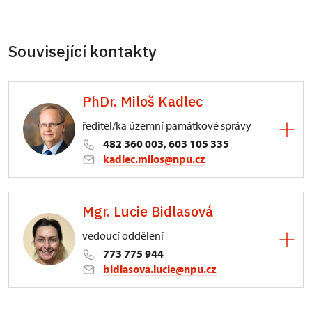
Související kontakty
PhDr. Miloš Kadlec
ředitel/ka územní památkové správy
482 360 003, 603 105 335
kadlec.milos@npu.cz
ÚPS na Sychrově
Mgr. Lucie Bidlasová
3/, Sychrov 3
vedoucí oddělení
773 775 944
bidlasova.lucie@npu.cz
ÚPS na Sychrově