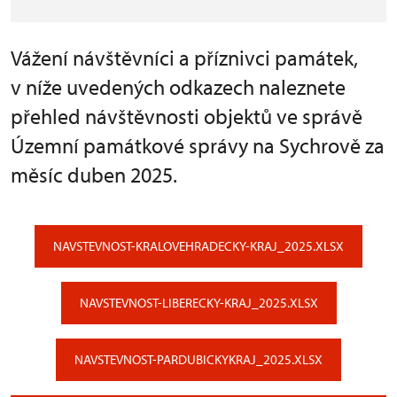
Vážení návštěvníci a příznivci památek,
v níže uvedených odkazech naleznete
přehled návštěvnosti objektů ve správě
Územní památkové správy na Sychrově za
měsíc duben 2025.
NAVSTEVNOST-KRALOVEHRADECKY-KRAJ_2025.XLSX
NAVSTEVNOST-LIBERECKY-KRAJ_2025.XLSX
NAVSTEVNOST-PARDUBICKYKRAJ_2025.XLSX