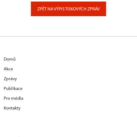
Zámecký park 1/, Slatiňany
ZPĚT NA VÝPIS TISKOVÝCH ZPRÁV
Domů
Akce
Zprávy
Publikace
Pro média
Kontakty