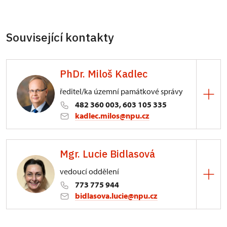
Související kontakty
PhDr. Miloš Kadlec
ředitel/ka územní památkové správy
482 360 003, 603 105 335
kadlec.milos@npu.cz
ÚPS na Sychrově
Mgr. Lucie Bidlasová
3/, Sychrov 3
vedoucí oddělení
773 775 944
bidlasova.lucie@npu.cz
ÚPS na Sychrově