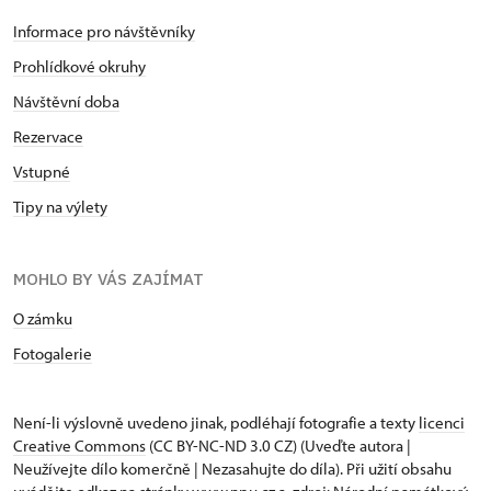
Informace pro návštěvníky
Prohlídkové okruhy
Návštěvní doba
Rezervace
Vstupné
Tipy na výlety
MOHLO BY VÁS ZAJÍMAT
O zámku
Fotogalerie
Není-li výslovně uvedeno jinak, podléhají fotografie a texty
licenci
Creative Commons
(CC BY-NC-ND 3.0 CZ) (Uveďte autora |
Neužívejte dílo komerčně | Nezasahujte do díla). Při užití obsahu