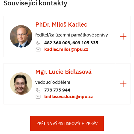
Související kontakty
PhDr. Miloš Kadlec
ředitel/ka územní památkové správy
482 360 003, 603 105 335
kadlec.milos@npu.cz
ÚPS na Sychrově
Mgr. Lucie Bidlasová
3/, Sychrov 3
vedoucí oddělení
773 775 944
bidlasova.lucie@npu.cz
ÚPS na Sychrově
Zámecký park 1/, Slatiňany
ZPĚT NA VÝPIS TISKOVÝCH ZPRÁV