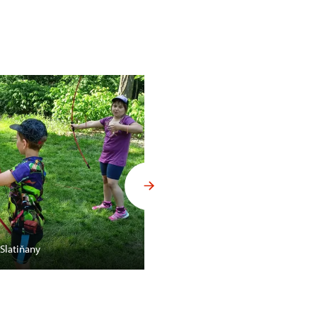
Slatiňany
Hra Poklad kralevice Václava n