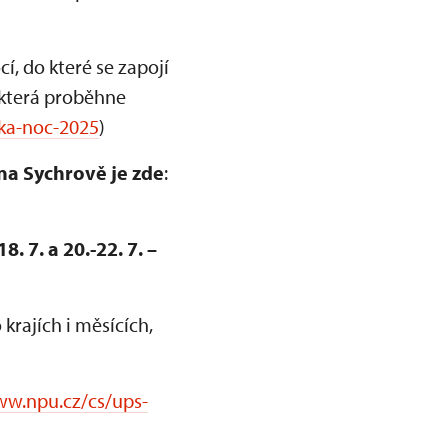
 do které se zapojí
 která proběhne
ka-noc-2025
)
na Sychrově je zde
:
 7. a 20.-22. 7. –
rajích i měsících,
ww.npu.cz/cs/ups-