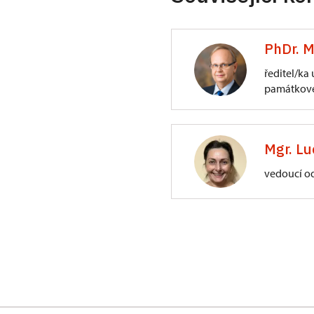
PhDr. M
ředitel/ka
památkové
ÚPS na Sychrově
3/, Sychrov 3
Mgr. Lu
vedoucí o
ÚPS na Sychrově
Zámecký park 1/,