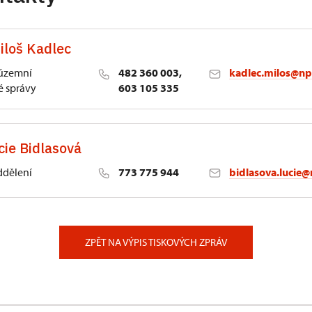
iloš Kadlec
 územní
482 360 003,
kadlec.milos@np
 správy
603 105 335
cie Bidlasová
ddělení
773 775 944
bidlasova.lucie@
 Slatiňany
ZPĚT NA VÝPIS TISKOVÝCH ZPRÁV