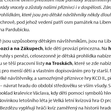
ády vracely a zůstaly našimi příznivci i v dospělosti. Zá
ohlídkám, které jsou pro dětské návštěvníky někdy dlou
ychrově, pod jehož vedení patří osm památek na Liber
 na Pardubicku.
ré jsou uzpůsobeny dětským návštěvníkům, jsou na Li
zci a na Zákupech
, kde děti provází princezna. Na
h
 truhly s penězi, celosezonně je dětská prohlídka nabíz
 se těší pracovní listy
na Troskách
, které se zde nabí
ro menší děti a vlastním dopisováním pro ty starší. 
elké návštěvníky, a samozřejmě příznivce hry KCD II., 
návrat hradu do období středověku se vším všudy. St
 poklad kralevice Václava, kdy děti pomocí symbolů hled
vinkou letošního léta je Velká letní kvízová hra-D pr
 Bezdězu vyplňují hráči kvíz zaměřený na historii hradu, 