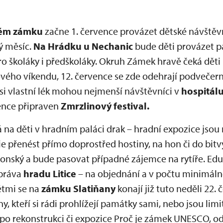
kém zámku
začne 1. července provázet dětské návštěv
lý měsíc.
Na Hrádku u Nechanic
bude děti provázet pa
 pro školáky i předškoláky. Okruh Zámek hravě čeká d
ového víkendu, 12. července se zde odehrají podvečer
si vlastní lék mohou nejmenší návštěvníci v
hospitál
ence připraven
Zmrzlinový festival.
 na děti v hradním paláci drak – hradní expozice jsou 
 přenést přímo doprostřed hostiny, na hon či do bitvy
llonský a bude pasovat případné zájemce na rytíře. Edu
správa
hradu
Litice
– na objednání a v počtu minimáln
ětmi se na
zámku Slatiňany
konají již tuto neděli 22.
y, kteří si rádi prohlížejí památky sami, nebo jsou lim
po rekonstrukci či expozice Proč je zámek UNESCO, od