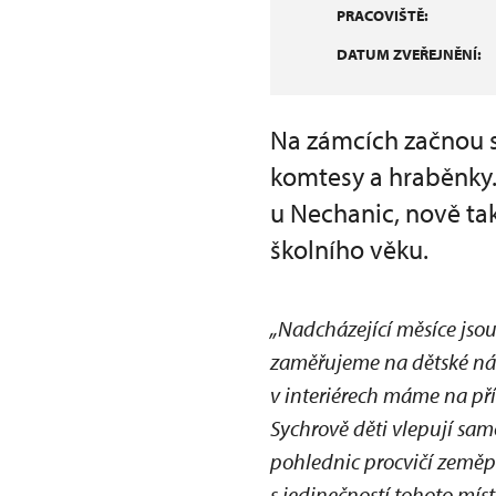
PRACOVIŠTĚ:
DATUM ZVEŘEJNĚNÍ:
Na zámcích začnou s
komtesy a hraběnky. 
u Nechanic, nově tak
školního věku.
„Nadcházející měsíce jso
zaměřujeme na dětské ná
v interiérech máme na př
Sychrově děti vlepují sam
pohlednic procvičí zeměpi
s jedinečností tohoto mí