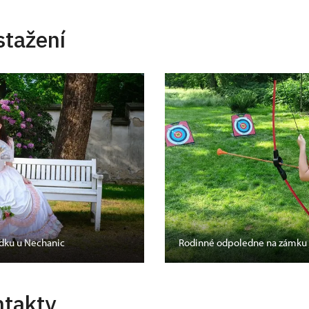
stažení
ádku u Nechanic
Rodinné odpoledne na zámku 
ntakty