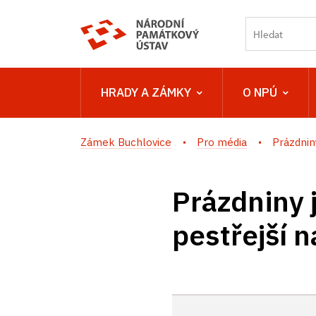
HRADY A ZÁMKY
O NPÚ
Zámek Buchlovice
Pro média
Prázdniny
Prázdniny j
pestřejší 