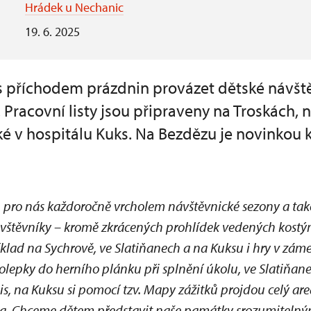
Hrádek u Nechanic
19. 6. 2025
 příchodem prázdnin provázet dětské návště
Pracovní listy jsou připraveny na Troskách, 
é v hospitálu Kuks. Na Bezdězu je novinkou k
u pro nás každoročně vrcholem návštěvnické sezony a tak
vštěvníky – kromě zkrácených prohlídek vedených kost
íklad na Sychrově, ve Slatiňanech a na Kuksu i hry v zá
olepky do herního plánku při splnění úkolu, ve Slatiňane
s, na Kuksu si pomocí tzv. Mapy zážitků projdou celý are
sta. Chceme dětem představit naše památky srozumiteln