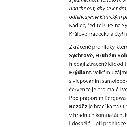
nadchnout, aby se k nám r
odlehčujeme klasickým pr
Kadlec, ředitel ÚPS na S
Královéhradecku a čtyři
Zkrácené prohlídky, kte
Sychrově
,
Hrubém Roho
hledají ztracený klíč od
Frýdlant
. Velkému zájmu
s vlepováním samolepek p
července je pro malé i v
Pod praporem Bergowa – 
Bezděz
je hrací karta O
v hradních komnatách. No
i dospělé – při prohlídce