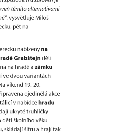
roveň těmito alternativami
hé“
, vysvětluje Miloš
ecku, pět na
berecku nabízeny
na
radě Grabštejn
děti
ena na hradě a
zámku
zí ve dvou variantách –
Na víkend 19.-20.
připravena ojedinělá akce
álicí v nabídce
hradu
ají ukryté truhličky
o děti školního věku
skládají šifru a hrají tak