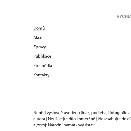
RYCHL
Domů
Akce
Zprávy
Publikace
Pro média
Kontakty
Není-li výslovně uvedeno jinak, podléhají fotografie a
autora | Neužívejte dílo komerčně | Nezasahujte do dí
a „zdroj: Národní památkový ústav“