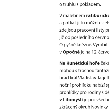
o truhlu s pokladem.
V malebném
ratibořic
a potkat ji tu můžete ce
zde jsou pracovní listy
již od posledního červn
O pyšné kněžně. Vyrobit 
v
Opočně
je na 12. červ
Na Kunětické hoře
čeká
mohou s trochou fantazie
hrad král Vladislav Jage
noční prohlídku nabízí 
prohlídky pro rodiny s d
v Litomyšli
je pro všechn
zkrácený okruh Novinky 