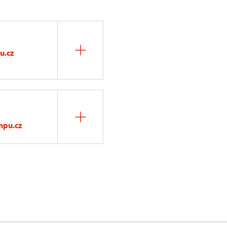
u.cz
npu.cz