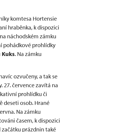
níky komtesa Hortensie
ní hraběnka, k dispozici
ěti na náchodském zámku
ní pohádkové prohlídky
u Kuks
. Na zámku
navíc ozvučeny, a tak se
. 27. července zavítá na
kativní prohlídku či
ě deseti osob. Hrané
 června. Na zámku
itováni časem, k dispozici
 začátku prázdnin také