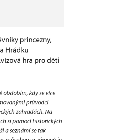
vníky princezny,
na Hrádku
vízová hra pro děti
é obdobím, kdy se více
ýmovanými průvodci
meckých zahradách. Na
ch si pomocí historických
ál a seznámí se tak
ým způsobem a zároveň je