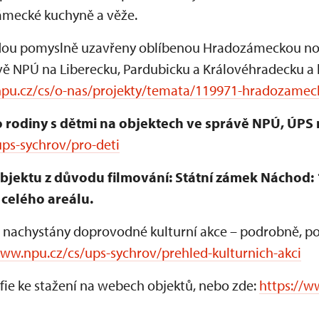
zámecké kuchyně a věže.
ou pomyslně uzavřeny oblíbenou Hradozámeckou nocí,
vě NPÚ na Liberecku, Pardubicku a Královéhradecku a
npu.cz/cs/o-nas/projekty/temata/119971-hradozamec
 rodiny s dětmi na objektech ve správě NPÚ, ÚPS 
ps-sychrov/pro-deti
ektu z důvodu filmování: Státní zámek Náchod: 18.
celého areálu.
 nachystány doprovodné kulturní akce – podrobně, po k
www.npu.cz/cs/ups-sychrov/prehled-kulturnich-akci
fie ke stažení na webech objektů, nebo zde:
https://w