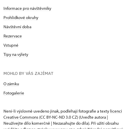
Informace pro návštěvníky
Prohlídkové okruhy
Návštěvní doba
Rezervace
Vstupné
Tipy na výlety
MOHLO BY VÁS ZAJÍMAT
O zámku
Fotogalerie
Není-li výslovně uvedeno jinak, podléhají fotografie a texty
licenci
Creative Commons
(CC BY-NC-ND 3.0 CZ) (Uveďte autora |
Neužívejte dílo komerčně | Nezasahujte do díla). Při užití obsahu