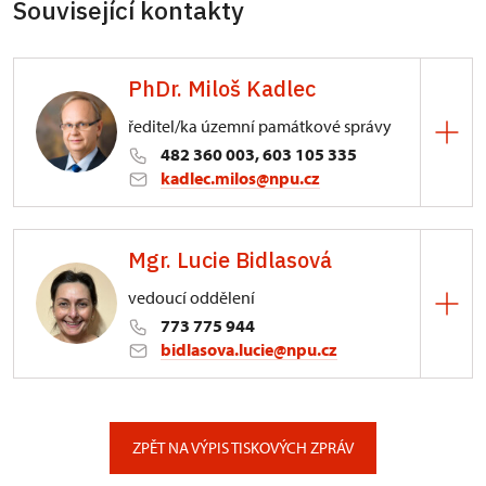
Související kontakty
PhDr. Miloš Kadlec
ředitel/ka územní památkové správy
482 360 003, 603 105 335
kadlec.milos@npu.cz
ÚPS na Sychrově
Mgr. Lucie Bidlasová
3/, Sychrov 3
vedoucí oddělení
773 775 944
bidlasova.lucie@npu.cz
ÚPS na Sychrově
Zámecký park 1/, Slatiňany
ZPĚT NA VÝPIS TISKOVÝCH ZPRÁV