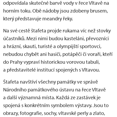
odpovídala skutečné barvě vody v řece Vltavě na
horním toku. Obě nádoby jsou zdobeny brusem,
který představuje meandry řeky.
Na své cestě štafeta projde rukama víc než stovky
účastníků. Mezi nimi budou kasteláni, převozníci
a hrázní, skauti, turisté a olympijští sportovci,
nebudou chybět ani hasiči, potápěči či voraři, kteří
do Prahy vypraví historickou vorovou tabuli,
a představitelé institucí spojených s Vltavou.
Štafeta navštíví všechny památky ve správě
Národního památkového ústavu na řece Vltavě
a další významná místa. Každá ze zastávek je
spojená s konkrétním symbolem výstavy. Jsou to
obrazy, fotografie, sochy, vltavské perly a zlato,