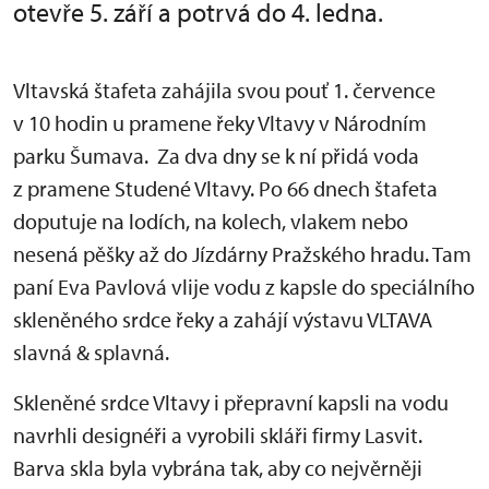
otevře 5. září a potrvá do 4. ledna.
Vltavská štafeta zahájila svou pouť 1. července
v 10 hodin u pramene řeky Vltavy v Národním
parku Šumava. Za dva dny se k ní přidá voda
z pramene Studené Vltavy. Po 66 dnech štafeta
doputuje na lodích, na kolech, vlakem nebo
nesená pěšky až do Jízdárny Pražského hradu. Tam
paní Eva Pavlová vlije vodu z kapsle do speciálního
skleněného srdce řeky a zahájí výstavu VLTAVA
slavná & splavná.
Skleněné srdce Vltavy i přepravní kapsli na vodu
navrhli designéři a vyrobili skláři firmy Lasvit.
Barva skla byla vybrána tak, aby co nejvěrněji