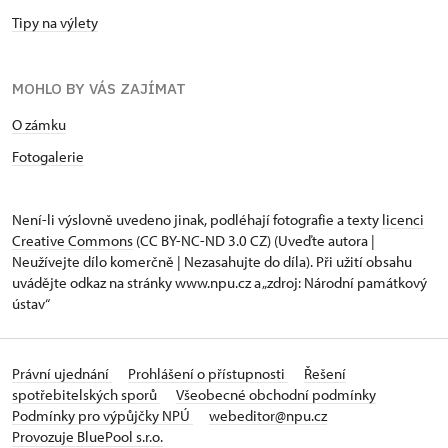
Tipy na výlety
MOHLO BY VÁS ZAJÍMAT
O zámku
Fotogalerie
Není-li výslovně uvedeno jinak, podléhají fotografie a texty
licenci
Creative Commons
(CC BY-NC-ND 3.0 CZ) (Uveďte autora |
Neužívejte dílo komerčně | Nezasahujte do díla). Při užití obsahu
uvádějte odkaz na stránky www.npu.cz a „zdroj: Národní památkový
ústav“
Právní ujednání
Prohlášení o přístupnosti
Řešení
spotřebitelských sporů
Všeobecné obchodní podmínky
Podmínky pro výpůjčky NPÚ
webeditor@npu.cz
Provozuje BluePool s.r.o.