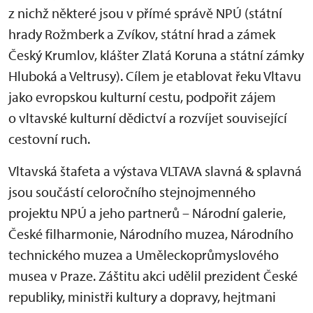
z nichž některé jsou v přímé správě NPÚ (státní
hrady Rožmberk a Zvíkov, státní hrad a zámek
Český Krumlov, klášter Zlatá Koruna a státní zámky
Hluboká a Veltrusy). Cílem je etablovat řeku Vltavu
jako evropskou kulturní cestu, podpořit zájem
o vltavské kulturní dědictví a rozvíjet související
cestovní ruch.
Vltavská štafeta a výstava VLTAVA slavná & splavná
jsou součástí celoročního stejnojmenného
projektu NPÚ a jeho partnerů – Národní galerie,
České filharmonie, Národního muzea, Národního
technického muzea a Uměleckoprůmyslového
musea v Praze. Záštitu akci udělil prezident České
republiky, ministři kultury a dopravy, hejtmani