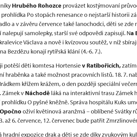
vníky
Hrubého Rohozce
provázet kostýmovaní průvodc
 prohlídka Po stopách renesance o nejstarší historii 
adlo a v závěru července také lanochodci, děti se zd
í nalepují samolepky, starší své odpovědi zapisují. N
a 
alevice Václava a nově i kvízovou soutěž, v níž sbírají i
 Bezdězu konají rytířská klání (4.-6. 7.).
i potěší děti komtesa Hortensie
v Ratibořicích,
zatím
aní hraběnka a také možnost pracovních listů. 18. 7. n
rádkem křížem krážem, o den později speciální večern
. Zámek v
Náchodě
láká na interaktivní trasu Zámek 
rohlídku O pyšné kněžně. Správa hospitálu Kuks umo
Opočno
oživí květinová aranžmá – oblíbené Svátky r
 3. až 6. července, 12. červenec bude patřit Zmrzlinové
á hradní expozice drak a děti se zde díky zvukovým 