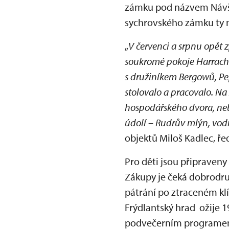
zámku pod názvem Návště
sychrovského zámku ty ne
„
V červenci a srpnu opět
soukromé pokoje Harrach
s družiníkem Bergowů, Pe
stolovalo a pracovalo. Na
hospodářského dvora, neb
údolí – Rudrův mlýn, vod
objektů Miloš Kadlec, ře
Pro děti jsou připraveny
Zákupy je čeká dobrodru
pátrání po ztraceném klí
Frýdlantský hrad ožije 
podvečerním programem s