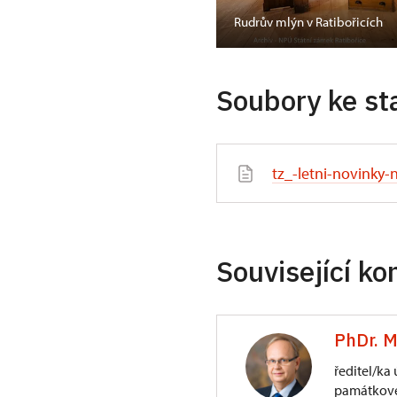
ně
Rudrův mlýn v Ratibořicích
Soubory ke st
tz_-letni-novinky
Související ko
PhDr. M
ředitel/ka
památkové