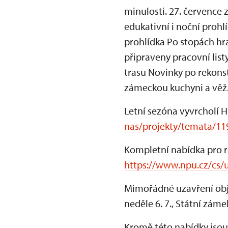
minulosti. 27. července z
edukativní i noční prohl
prohlídka Po stopách hra
připraveny pracovní lis
trasu Novinky po rekonst
zámeckou kuchyni a věž
Letní sezóna vyvrcholí 
nas/projekty/temata/1
Kompletní nabídka pro r
https://www.npu.cz/cs/u
Mimořádné uzavření obje
neděle 6. 7., Státní záme
Kromě této nabídky jsou