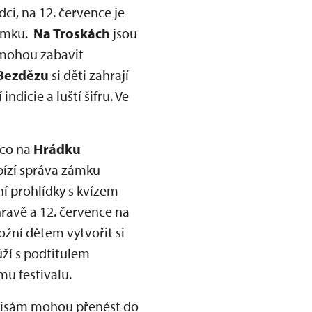
i, na 12. července je
zámku.
Na Troskách
jsou
e mohou zabavit
Bezdězu
si děti zahrají
ndicie a luští šifru. Ve
co na
Hrádku
abízí správa zámku
í prohlídky s kvízem
hravě a 12. července na
žní dětem vytvořit si
ůží s podtitulem
mu festivalu.
kulisám mohou přenést do