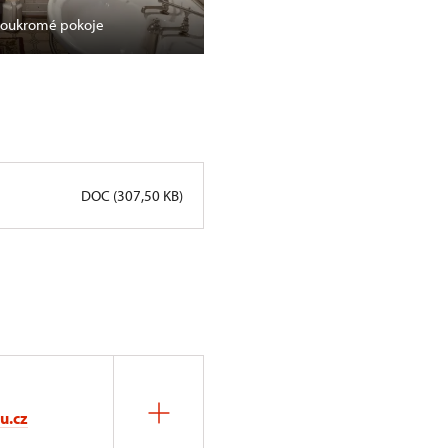
 soukromé pokoje
Litice zvou na edukativní i noč
DOC (307,50 KB)
u.cz