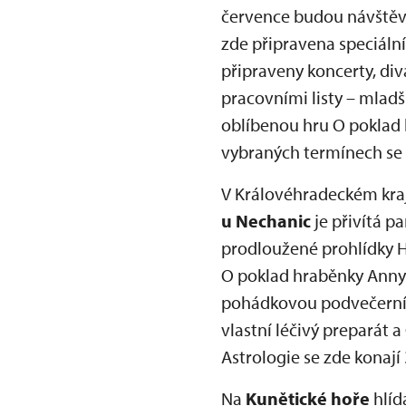
července budou návště
zde připravena speciální
připraveny koncerty, div
pracovními listy – mladš
oblíbenou hru O poklad kr
vybraných termínech se na
V Královéhradeckém kraj
u Nechanic
je přivítá p
prodloužené prohlídky H
O poklad hraběnky Anny
pohádkovou podvečerní p
vlastní léčivý preparát a
Astrologie se zde konají
Na
Kunětické hoře
hlíd