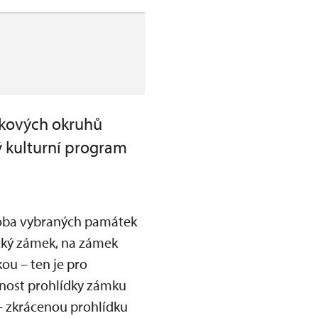
ídkových okruhů
ý kulturní program
 doba vybraných památek
ický zámek, na zámek
ou – ten je pro
žnost prohlídky zámku
 – zkrácenou prohlídku