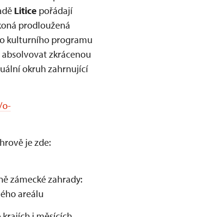
radě
Litice
pořádají
e koná prodloužená
o kulturního programu
 absolvovat zkrácenou
uální okruh zahrnující
/o-
hrově je zde:
tně zámecké zahrady:
elého areálu
rajích i měsících,