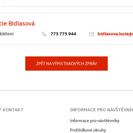
cie Bidlasová
ddělení
773 775 944
bidlasova.lucie@
 Slatiňany
ZPĚT NA VÝPIS TISKOVÝCH ZPRÁV
Ý KONTAKT
INFORMACE PRO NÁVŠTĚVNÍ
Informace pro návštěvníky
Prohlídkové okruhy