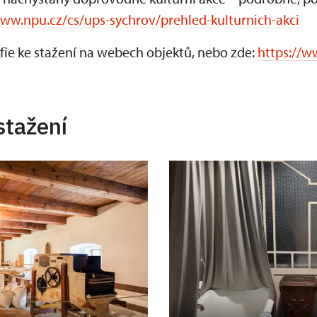
www.npu.cz/cs/ups-sychrov/prehled-kulturnich-akci
fie ke stažení na webech objektů, nebo zde:
https://w
stažení