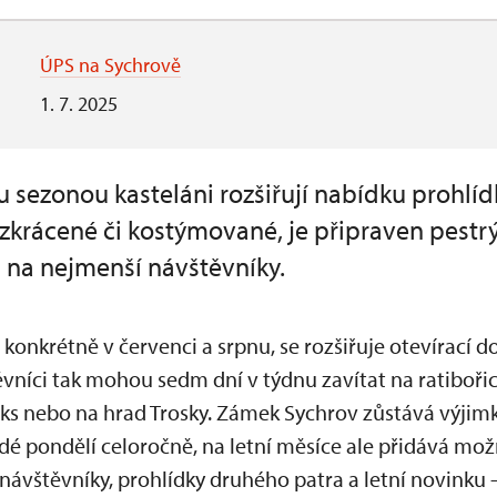
ÚPS na Sychrově
1. 7. 2025
ou sezonou kasteláni rozšiřují nabídku prohl
, zkrácené či kostýmované, je připraven pestr
 na nejmenší návštěvníky.
 konkrétně v červenci a srpnu, se rozšiřuje otevírací
ěvníci tak mohou sedm dní v týdnu zavítat na ratiboř
ks nebo na hrad Trosky. Zámek Sychrov zůstává výjimk
dé pondělí celoročně, na letní měsíce ale přidává mo
návštěvníky, prohlídky druhého patra a letní novinku