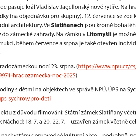
de pasuje král Vladislav Jagellonský nové rytíře. Na h
ídky (na objednávku pro skupiny), 12. července se zd
dní architektury. Ve
Slatiňanech
jsou kromě bohatéh
ty do zámecké zahrady. Na zámku v
Litomyšli
je možné
rukci, během července a srpna je také otevřen individ
.
Hradozámeckou nocí 23. srpna. (
https://www.npu.cz/cs
19971-hradozamecka-noc-2025
)
odiny s dětmi na objektech ve správě NPÚ, ÚPS na Syc
ps-sychrov/pro-deti
ktu z důvodu filmování: Státní zámek Slatiňany vče
k Náchod: 18. 7. a 20.-22. 7. – uzavřen zámek včetně c
 nachystány doprovodné kulturní akce – podrobně, po k