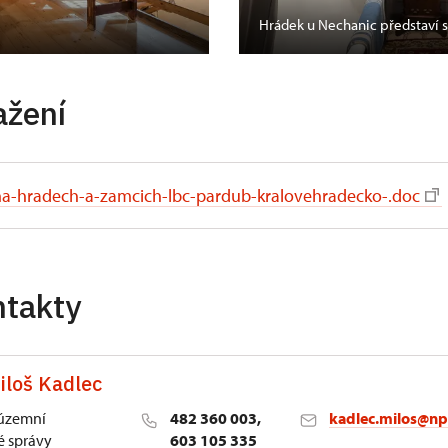
Hrádek u Nechanic představí
ažení
-na-hradech-a-zamcich-lbc-pardub-kralovehradecko-.doc
ntakty
iloš Kadlec
 územní
482 360 003,
kadlec.milos@np
 správy
603 105 335