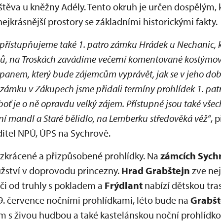
va u kněžny Adély. Tento okruh je určen dospělým, kte
jkrásnější prostory se základními historickými fakty.
 zpřístupňujeme také 1. patro zámku Hrádek u Nechanic,
ů, na Troskách zavádíme večerní komentované kostýmo
panem, který bude zájemcům vyprávět, jak se v jeho dobá
 zámku v Zákupech jsme přidali termíny prohlídek 1. pat
oť je o ně opravdu velký zájem. Přístupné jsou také vše
ní mandl a Staré bělidlo, na Lemberku středověká věž“
, 
ditel NPÚ, ÚPS na Sychrově.
 zkrácené a přizpůsobené prohlídky. Na
zámcích Sych
žství v doprovodu princezny.
Hrad Grabštejn
zve ne
či od truhly s pokladem a
Frýdlant
nabízí dětskou tra
19. července nočními prohlídkami, léto bude na
Grabšt
 živou hudbou a také kastelánskou noční prohlídkou.