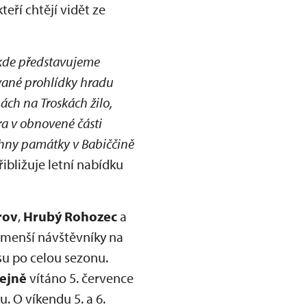
ří chtějí vidět ze
 kde představujeme
vané prohlídky hradu
ch na Troskách žilo,
ra v obnovené části
chny památky v Babiččině
přibližuje letní nabídku
rov
,
Hrubý Rohozec
a
jmenší návštěvníky na
su po celou sezonu.
ejně
vítáno 5. července
 O víkendu 5. a 6.