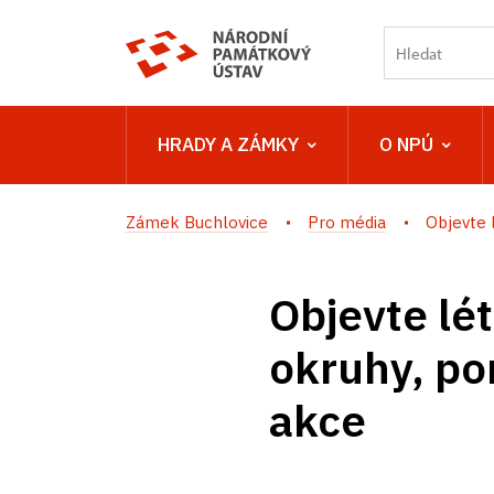
HRADY A ZÁMKY
O NPÚ
Zámek Buchlovice
Pro média
Objevte 
Objevte lé
okruhy, po
akce