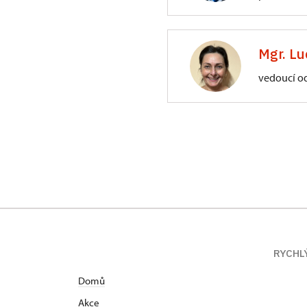
ÚPS na Sychrově
3/, Sychrov 3
Mgr. Lu
vedoucí o
ÚPS na Sychrově
Zámecký park 1/,
RYCHL
Domů
Akce