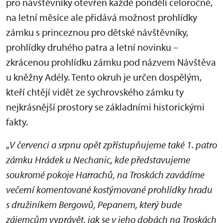
pro návštěvníky otevřen každé pondělí celoročně,
na letní měsíce ale přidává možnost prohlídky
zámku s princeznou pro dětské návštěvníky,
prohlídky druhého patra a letní novinku –
zkrácenou prohlídku zámku pod názvem Návštěva
u kněžny Adély. Tento okruh je určen dospělým,
kteří chtějí vidět ze sychrovského zámku ty
nejkrásnější prostory se základními historickými
fakty.
„
V červenci a srpnu opět zpřístupňujeme také 1. patro
zámku Hrádek u Nechanic, kde představujeme
soukromé pokoje Harrachů, na Troskách zavádíme
večerní komentované kostýmované prohlídky hradu
s družiníkem Bergowů, Pepanem, který bude
zájemcům vyprávět, jak se v jeho dobách na Troskách