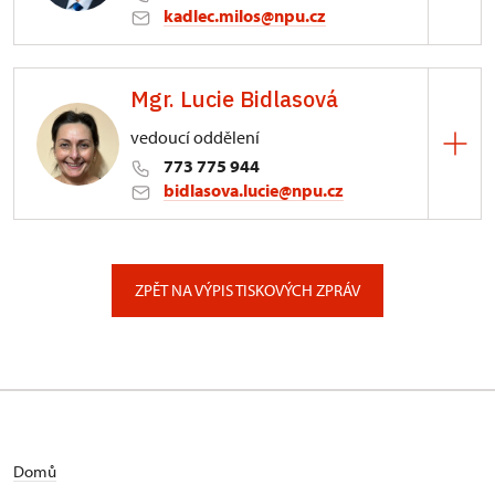
kadlec.milos@npu.cz
ÚPS na Sychrově
Mgr. Lucie Bidlasová
3/, Sychrov 3
vedoucí oddělení
773 775 944
bidlasova.lucie@npu.cz
ÚPS na Sychrově
Zámecký park 1/, Slatiňany
ZPĚT NA VÝPIS TISKOVÝCH ZPRÁV
Domů