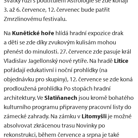
Svátky růží s podtitulem Astrologie se zde konají
3. až 6. července, 12. červenec bude patřit
Zmrzlinovému festivalu.
Na
Kunětické hoře
hlídá hradní expozice drak
a děti se zde díky zvukovým kulisám mohou
přenést do minulosti. 27. července zde pasuje král
Vladislav Jagellonský nové rytíře. Na hradě
Litice
pořádají edukativní i noční prohlídky (na
objednávku pro skupiny), 12. července se zde koná
prodloužená prohlídka Po stopách hradní
architektury. Ve
Slatiňanech
jsou kromě bohatého
kulturního programu připraveny pracovní listy do
zámecké zahrady. Na zámku v
Litomyšli
je možné
absolvovat zkrácenou trasu Novinky po
rekonstrukci, během července a srpna je také