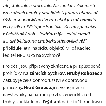
žilo, stolovalo a pracovalo. Na zámku v Zákupech
jsme přidali termíny prohlídek 1. patra v obnovené
části hospodářského dvora, neboť je o ně opravdu
velký zájem. Přístupné jsou také všechny památky
v Babiččině údolí – Rudrův mlýn, vodní mandl
a Staré bělidlo, na Lemberku středověká věž“
,
přibližuje letní nabídku objektů Miloš Kadlec,
ředitel NPÚ, ÚPS na Sychrově.
Pro děti jsou připraveny zkrácené a přizpůsobené
prohlídky. Na
zámcích Sychrov
,
Hrubý Rohozec
a
Zákupy je čeká dobrodružství v doprovodu
princezny.
Hrad Grabštejn
zve nejmenší
návštěvníky na pátrání po ztraceném klíči od
truhly s pokladem a
Frýdlant
nabízí dětskou trasu