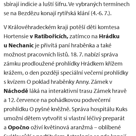
sbírají indicie a luští šifru. Ve vybraných termínech
se na Bezdězu konají rytířská klání (4.-6. 7.).
V Královéhradeckém kraji potěší děti komtesa
Hortensie
v Ratibořicích,
zatímco na
Hrádku
u Nechanic
je přivítá paní hraběnka a také
možnost pracovních listů. 18. 7. nabízí správa
zámku prodloužené prohlídky Hrádkem křížem
krážem, o den později speciální večerní prohlídky
s kvízem O poklad hraběnky Anny. Zámek v
Náchodě
láká na interaktivní trasu Zámek hravě
a 12. července na pohádkovou podvečerní
prohlídku O pyšné kněžně. Správa hospitálu Kuks
umožní dětem vytvořit si vlastní léčivý preparát
a
Opočno
oživí květinová aranžmá – oblíbené