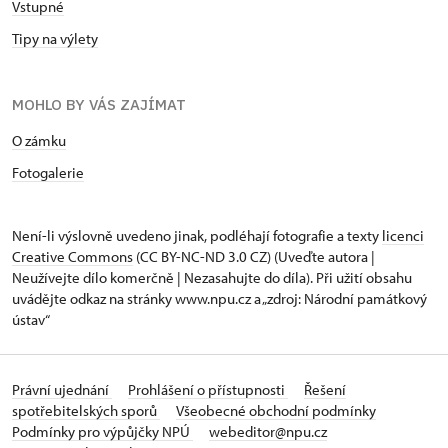
Vstupné
Tipy na výlety
MOHLO BY VÁS ZAJÍMAT
O zámku
Fotogalerie
Není-li výslovně uvedeno jinak, podléhají fotografie a texty
licenci
Creative Commons
(CC BY-NC-ND 3.0 CZ) (Uveďte autora |
Neužívejte dílo komerčně | Nezasahujte do díla). Při užití obsahu
uvádějte odkaz na stránky www.npu.cz a „zdroj: Národní památkový
ústav“
Právní ujednání
Prohlášení o přístupnosti
Řešení
spotřebitelských sporů
Všeobecné obchodní podmínky
Podmínky pro výpůjčky NPÚ
webeditor@npu.cz