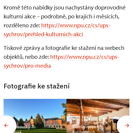
Kromě této nabídky jsou nachystány doprovodné
kulturní akce – podrobně, po krajích i měsících,
rozděleno zde:
https://www.npu.cz/cs/ups-
sychrov/prehled-kulturnich-akci
Tiskové zprávy a fotografie ke stažení na webech
objektů, nebo zde:
https://www.npu.cz/cs/ups-
sychrov/pro-media
Fotografie ke stažení
Sychrovský
Rudrův mlýn v
zámek
Ratibořicích