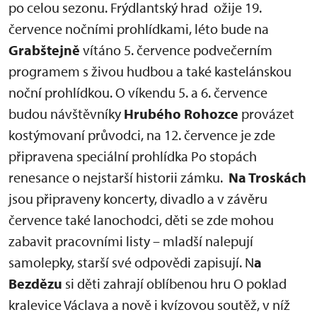
po celou sezonu. Frýdlantský hrad ožije 19.
července nočními prohlídkami, léto bude na
Grabštejně
vítáno 5. července podvečerním
programem s živou hudbou a také kastelánskou
noční prohlídkou. O víkendu 5. a 6. července
budou návštěvníky
Hrubého Rohozce
provázet
kostýmovaní průvodci, na 12. července je zde
připravena speciální prohlídka Po stopách
renesance o nejstarší historii zámku.
Na Troskách
jsou připraveny koncerty, divadlo a v závěru
července také lanochodci, děti se zde mohou
zabavit pracovními listy – mladší nalepují
samolepky, starší své odpovědi zapisují. N
a
Bezdězu
si děti zahrají oblíbenou hru O poklad
kralevice Václava a nově i kvízovou soutěž, v níž