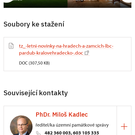
Soubory ke stažení
tz_-letni-novinky-na-hradech-a-zamcich-lbc-
pardub-kralovehradecko-.doc
DOC (307,50 KB)
Související kontakty
PhDr. Miloš Kadlec
ředitel/ka územní památkové správy
482 360 003, 603 105 335