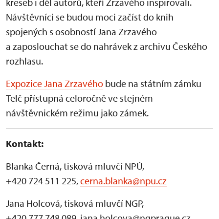
kreseb i děl autorů, kteří Zrzavého inspirovali.
Návštěvníci se budou moci začíst do knih
spojených s osobností Jana Zrzavého
a zaposlouchat se do nahrávek z archivu Českého
rozhlasu.
Expozice Jana Zrzavého
bude na státním zámku
Telč přístupná celoročně ve stejném
návštěvnickém režimu jako zámek.
Kontakt:
Blanka Černá, tisková mluvčí NPÚ,
+420 724 511 225,
cerna.blanka@npu.cz
Jana Holcová, tisková mluvčí NGP,
+420 777 748 089, jana.holcova@ngprague.cz