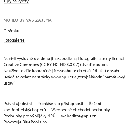
Tipy na výlety
MOHLO BY VÁS ZAJÍMAT
O zámku
Fotogalerie
Není-li výslovně uvedeno jinak, podléhají fotografie a texty
licenci
Creative Commons
(CC BY-NC-ND 3.0 CZ) (Uveďte autora |
Neužívejte dílo komerčně | Nezasahujte do díla). Při užití obsahu
uvádějte odkaz na stránky www.npu.cz a „zdroj: Národní památkový
ústav“
Právní ujednání
Prohlášení o přístupnosti
Řešení
spotřebitelských sporů
Všeobecné obchodní podmínky
Podmínky pro výpůjčky NPÚ
webeditor@npu.cz
Provozuje BluePool s.r.o.