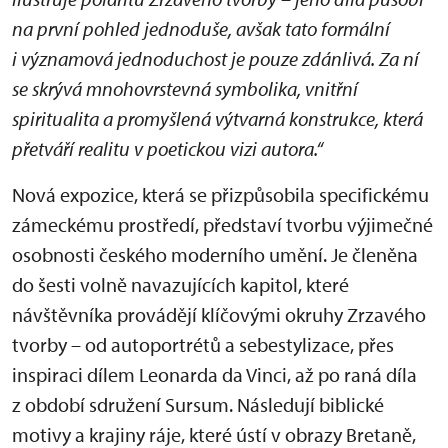
na první pohled jednoduše, avšak tato formální
i významová jednoduchost je pouze zdánlivá. Za ní
se skrývá mnohovrstevná symbolika, vnitřní
spiritualita a promyšlená výtvarná konstrukce, která
přetváří realitu v poetickou vizi autora.“
Nová expozice, která se přizpůsobila specifickému
zámeckému prostředí, představí tvorbu výjimečné
osobnosti českého moderního umění. Je členěna
do šesti volně navazujících kapitol, které
návštěvníka provádějí klíčovými okruhy Zrzavého
tvorby – od autoportrétů a sebestylizace, přes
inspiraci dílem Leonarda da Vinci, až po raná díla
z období sdružení Sursum. Následují biblické
motivy a krajiny ráje, které ústí v obrazy Bretaně,