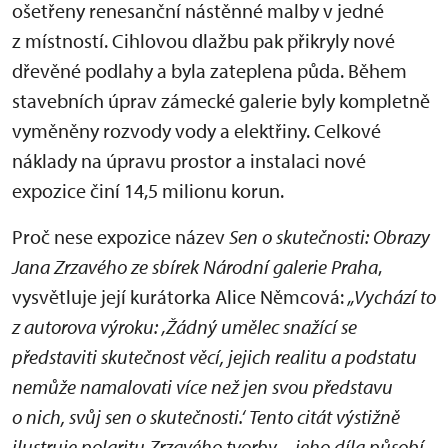
ošetřeny renesanční nástěnné malby v jedné
z místností. Cihlovou dlažbu pak přikryly nové
dřevěné podlahy a byla zateplena půda. Během
stavebních úprav zámecké galerie byly kompletně
vyměněny rozvody vody a elektřiny. Celkové
náklady na úpravu prostor a instalaci nové
expozice činí 14,5 milionu korun.
Proč nese expozice název
Sen o skutečnosti: Obrazy
Jana Zrzavého ze sbírek Národní galerie Praha
,
vysvětluje její kurátorka Alice Němcová:
„Vychází to
z autorova výroku: ‚Žádný umělec snažící se
představiti skutečnost věcí, jejich realitu a podstatu
nemůže namalovati více než jen svou představu
o nich, svůj sen o skutečnosti.‘ Tento citát výstižně
ilustruje polaritu Zrzavého tvorby – jeho díla působí