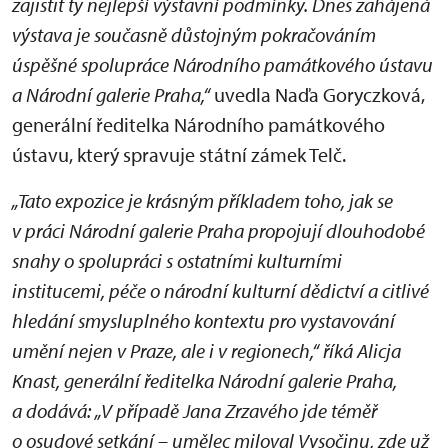
zajistit ty nejlepší výstavní podmínky. Dnes zahájená
výstava je současně důstojným pokračováním
úspěšné spolupráce Národního památkového ústavu
a Národní galerie Praha,“
uvedla Naďa Goryczková,
generální ředitelka Národního památkového
ústavu, který spravuje státní zámek Telč.
„Tato expozice je krásným příkladem toho, jak se
v práci Národní galerie Praha propojují dlouhodobé
snahy o spolupráci s ostatními kulturními
institucemi, péče o národní kulturní dědictví a citlivé
hledání smysluplného kontextu pro vystavování
umění nejen v Praze, ale i v regionech,“ říká Alicja
Knast, generální ředitelka Národní galerie Praha,
a dodává: „V případě Jana Zrzavého jde téměř
o osudové setkání – umělec miloval Vysočinu, zde už