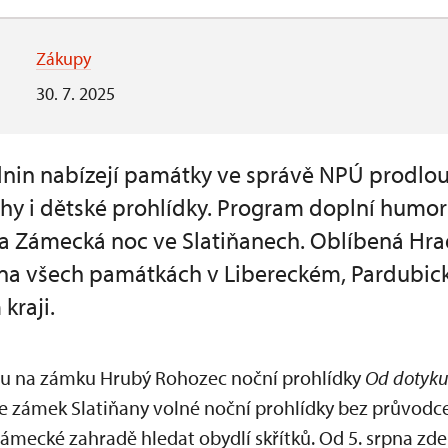
Zákupy
30. 7. 2025
nin nabízejí památky ve správě NPÚ prodlou
uhy i dětské prohlídky. Program doplní humor
a Zámecká noc ve Slatiňanech. Oblíbená Hr
 na všech památkách v Libereckém, Pardubi
kraji.
u na zámku Hrubý Rohozec noční prohlídky
Od dotyku
ne zámek Slatiňany volné noční prohlídky bez průvodc
zámecké zahradě hledat obydlí skřítků. Od 5. srpna zd