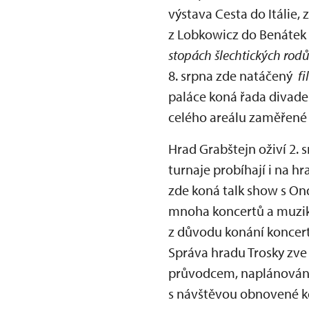
výstava Cesta do Itálie, 
z Lobkowicz do Benátek 
stopách šlechtických rod
8. srpna zde natáčený
f
paláce koná řada divadel
celého areálu zaměřené 
Hrad Grabštejn oživí 2. 
turnaje probíhají i na h
zde koná talk show s On
mnoha koncertů a muziká
z důvodu konání koncert
Správa hradu Trosky zve
průvodcem, naplánována 
s návštěvou obnovené ko