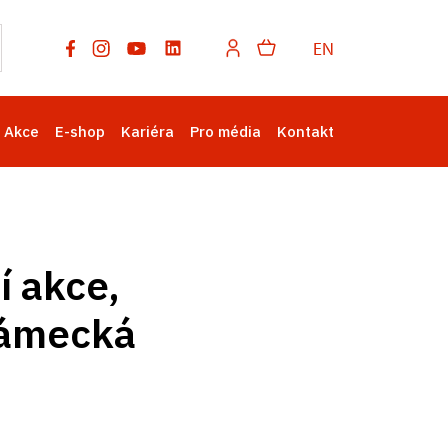
EN
Akce
E-shop
Kariéra
Pro média
Kontakt
í akce,
zámecká