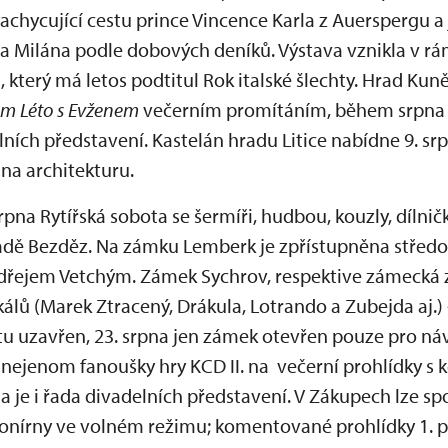
zachycující cestu prince Vincence Karla z Auerspergu a 
a Milána podle dobových deníků. Výstava vznikla v r
ů
, který má letos podtitul Rok italské šlechty. Hrad Ku
ilm Léto s Evženem
večerním promítáním, během srpna s
ních představení. Kastelán hradu Litice nabídne 9. sr
na architekturu.
srpna Rytířská sobota se šermíři, hudbou, kouzly, dílni
radě Bezděz. Na zámku Lemberk je zpřístupněna středov
dřejem Vetchým. Zámek Sychrov, respektive zámecká z
lů (Marek Ztracený, Drákula, Lotrando a Zubejda aj.)
u uzavřen, 23. srpna jen zámek otevřen pouze pro náv
 nejenom fanoušky hry KCD II. na večerní prohlídky 
je i řada divadelních představení. V Zákupech lze sp
nírny ve volném režimu; komentované prohlídky 1. pat