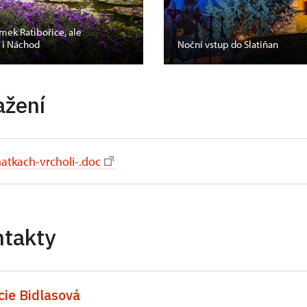
mek Ratibořice, ale
s i Náchod
Noční vstup do Slatiňan
ažení
atkach-vrcholi-.doc
ntakty
cie Bidlasová