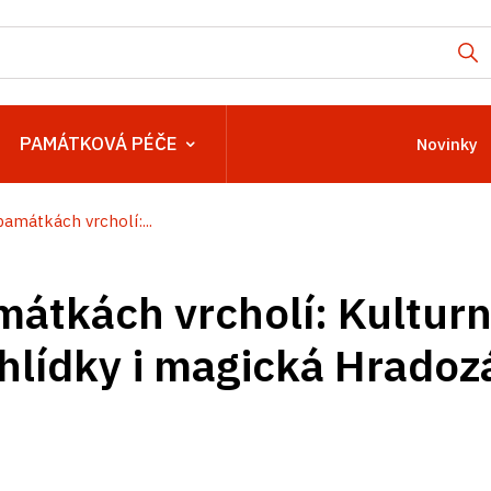
PAMÁTKOVÁ PÉČE
Novinky
památkách vrcholí:...
mátkách vrcholí: Kulturn
hlídky i magická Hrado