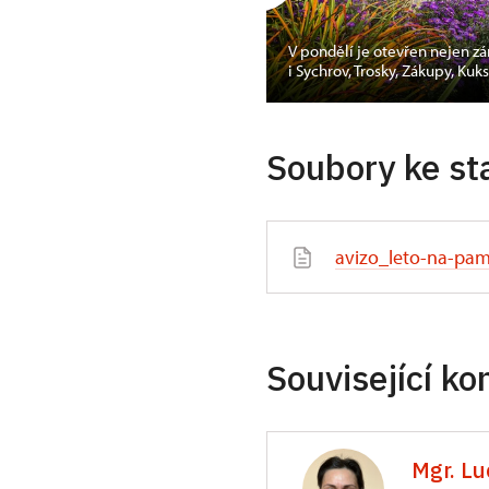
V pondělí je otevřen nejen zá
acovní listy pro děti
i Sychrov, Trosky, Zákupy, Kuk
Soubory ke st
avizo_leto-na-pam
Související ko
Mgr. Lu