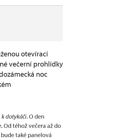
ženou otevírací
né večerní prohlídky
adozámecká noc
ckém
 k dotykáči
. O den
e. Od téhož večera až do
e bude také panelová