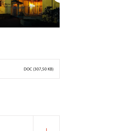
Celodenní slavnost proběhne 
Nechanic
DOC (307,50 KB)