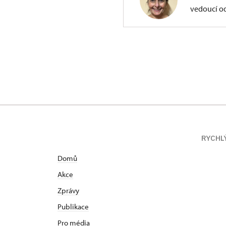
vedoucí o
ÚPS na Sychrově
Zámecký park 1/,
RYCHL
Domů
Akce
Zprávy
Publikace
Pro média