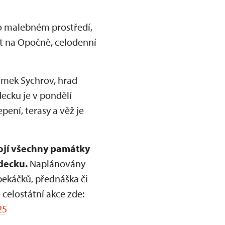
mto malebném prostředí,
st na Opočně, celodenní
zámek Sychrov, hrad
ecku je v pondělí
pení, terasy a věž je
pojí všechny památky
decku.
Naplánovány
pekáčků, přednáška či
 celostátní akce zde:
25