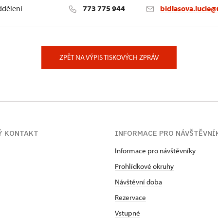
ddělení
773 775 944
bidlasova.lucie@
 Slatiňany
ZPĚT NA VÝPIS TISKOVÝCH ZPRÁV
Ý KONTAKT
INFORMACE PRO NÁVŠTĚVNÍ
Informace pro návštěvníky
Prohlídkové okruhy
Návštěvní doba
Rezervace
Vstupné