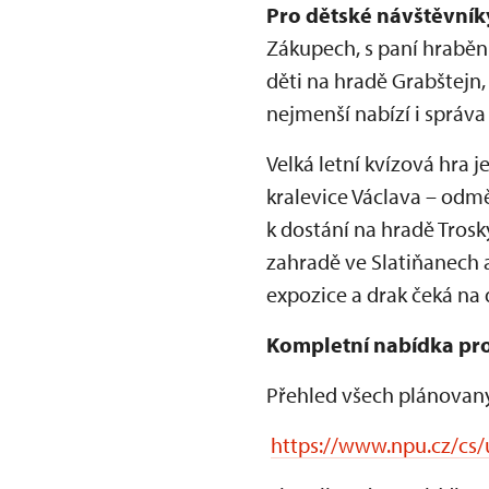
Pro dětské návštěvník
Zákupech, s paní hraběn
děti na hradě Grabštejn,
nejmenší nabízí i správ
Velká letní kvízová hra 
kralevice Václava – odm
k dostání na hradě Tros
zahradě ve Slatiňanech a
expozice a drak čeká na
Kompletní nabídka pro
Přehled všech plánovaný
https://www.npu.cz/cs/