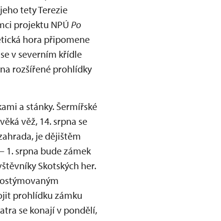
jeho tety Terezie
ámci projektu NPÚ
Po
nětická hora připomene
e v severním křídle
pna rozšířené prohlídky
čkami a stánky. Šermířské
ěká věž, 14. srpna se
ahrada, je dějištěm
 – 1. srpna bude zámek
štěvníky Skotských her.
s kostýmovaným
ojit prohlídku zámku
ra se konají v pondělí,