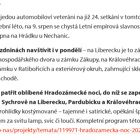
.
 sjedou automobiloví veteráni na již 24. setkání v to
bní léto, na 9. srpen se chystá Letní empírová slavno
rpna na Hrádku u Nechanic.
zdninách navštívit i v pondělí
– na Liberecku je to 
hospodářského dvora u zámku Zákupy, na Královéhrad
mku v Ratibořicích a exteriérový okruh, zahrnující skle
áchodě.
 patřit oblíbené Hradozámecké noci, do níž se za
 Sychrově na Liberecku, Pardubicku a Královéhra
prohlídky kostýmované – tajemné i satirické, opékání š
 za svitu lamp, svic či loučí. Kompletní program této
o-nas/projekty/temata/119971-hradozamecka-noc-20