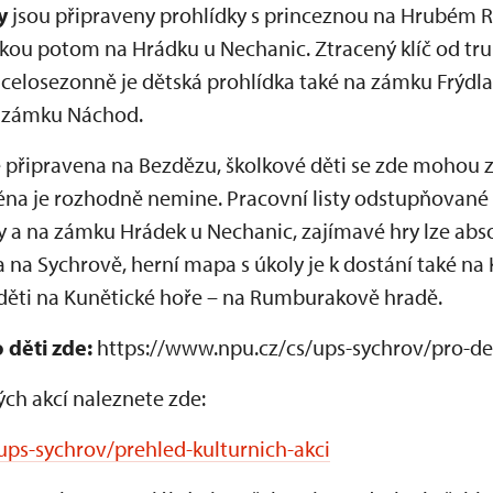
y
jsou připraveny prohlídky s princeznou na Hrubém R
kou potom na Hrádku u Nechanic. Ztracený klíč od tru
 celosezonně je dětská prohlídka také na zámku Frýdla
a zámku Náchod.
je připravena na Bezdězu, školkové děti se zde mohou z
ěna je rozhodně nemine. Pracovní listy odstupňované 
ky a na zámku Hrádek u Nechanic, zajímavé hry lze ab
 na Sychrově, herní mapa s úkoly je k dostání také n
 děti na Kunětické hoře – na Rumburakově hradě.
 děti zde:
https://www.npu.cz/cs/ups-sychrov/pro-de
ch akcí naleznete zde:
ups-sychrov/prehled-kulturnich-akci