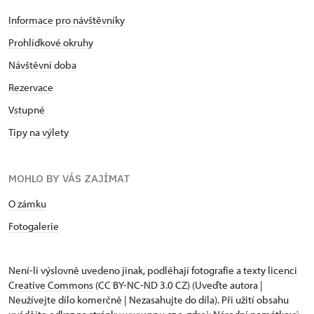
Informace pro návštěvníky
Prohlídkové okruhy
Návštěvní doba
Rezervace
Vstupné
Tipy na výlety
MOHLO BY VÁS ZAJÍMAT
O zámku
Fotogalerie
Není-li výslovně uvedeno jinak, podléhají fotografie a texty
licenci
Creative Commons
(CC BY-NC-ND 3.0 CZ) (Uveďte autora |
Neužívejte dílo komerčně | Nezasahujte do díla). Při užití obsahu