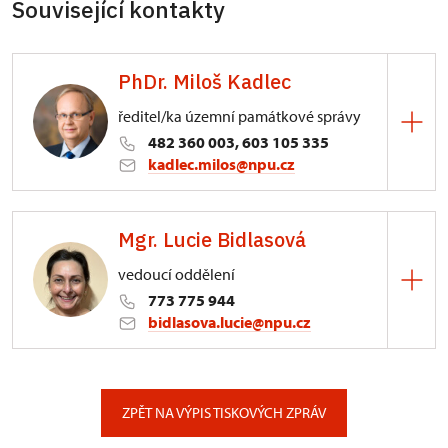
Související kontakty
PhDr. Miloš Kadlec
ředitel/ka územní památkové správy
482 360 003, 603 105 335
kadlec.milos@npu.cz
ÚPS na Sychrově
Mgr. Lucie Bidlasová
3/, Sychrov 3
vedoucí oddělení
773 775 944
bidlasova.lucie@npu.cz
ÚPS na Sychrově
Zámecký park 1/, Slatiňany
ZPĚT NA VÝPIS TISKOVÝCH ZPRÁV