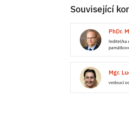
Související ko
PhDr. M
ředitel/ka
památkové
ÚPS na Sychrově
3/, Sychrov 3
Mgr. Lu
vedoucí o
ÚPS na Sychrově
Zámecký park 1/,