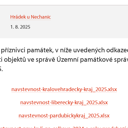
Hrádek u Nechanic
1. 8. 2025
a příznivci památek, v níže uvedených odkaze
i objektů ve správě Územní památkové sprá
.
navstevnost-kralovehradecky-kraj_2025.xlsx
navstevnost-liberecky-kraj_2025.xlsx
navstevnost-pardubickykraj_2025.xlsx