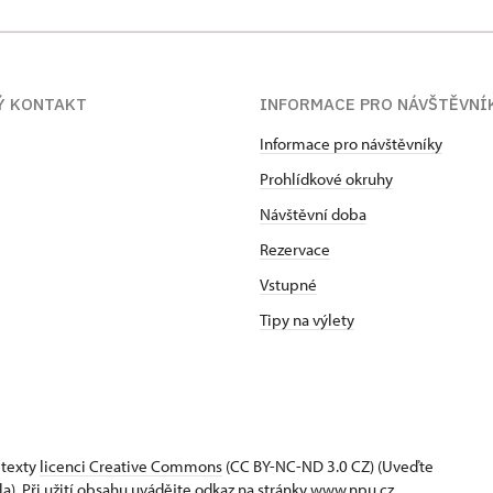
Ý KONTAKT
INFORMACE PRO NÁVŠTĚVNÍ
Informace pro návštěvníky
Prohlídkové okruhy
Návštěvní doba
Rezervace
Vstupné
Tipy na výlety
 texty
licenci Creative Commons
(CC BY-NC-ND 3.0 CZ) (Uveďte
la). Při užití obsahu uvádějte odkaz na stránky www.npu.cz