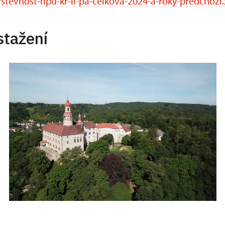
stevnost-npu-kr-li-pa-celkova-2024-a-roky-predchozi.
stažení