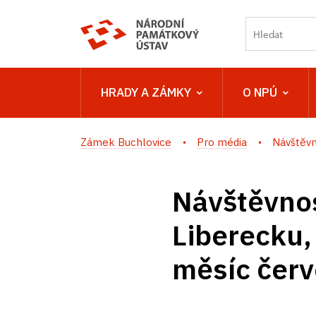
HRADY A ZÁMKY
O NPÚ
Zámek Buchlovice
Pro média
Návštěvn
Návštěvnos
Liberecku,
měsíc čer