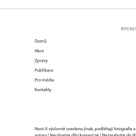
RYCHL
Domů
Akce
Zprávy
Publikace
Pro média
Kontakty
Není-li výslovně uvedeno jinak, podléhají fotografie a
autora | Neužívejte dílo komerčně | Nezasahujte do dí