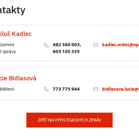
ntakty
iloš Kadlec
 územní
482 360 003,
kadlec.milos@np
 správy
603 105 335
cie Bidlasová
ddělení
773 775 944
bidlasova.lucie@
 Slatiňany
ZPĚT NA VÝPIS TISKOVÝCH ZPRÁV