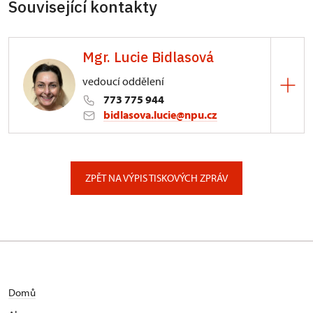
Související kontakty
Mgr. Lucie Bidlasová
vedoucí oddělení
773 775 944
bidlasova.lucie@npu.cz
ÚPS na Sychrově
Zámecký park 1/, Slatiňany
ZPĚT NA VÝPIS TISKOVÝCH ZPRÁV
Domů