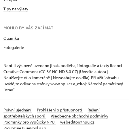
Tipy na výlety
MOHLO BY VÁS ZAJÍMAT
O zámku
Fotogalerie
Není-li výslovně uvedeno jinak, podléhají fotografie a texty
licenci
Creative Commons
(CC BY-NC-ND 3.0 CZ) (Uveďte autora |
Neužívejte dílo komerčně | Nezasahujte do díla). Při užití obsahu
uvádějte odkaz na stránky www.npu.cz a „zdroj: Národní památkový
ústav“
Právní ujednání
Prohlášení o přístupnosti
Řešení
spotřebitelských sporů
Všeobecné obchodní podmínky
Podmínky pro výpůjčky NPÚ
webeditor@npu.cz
Provozuje BluePool s.r.o.