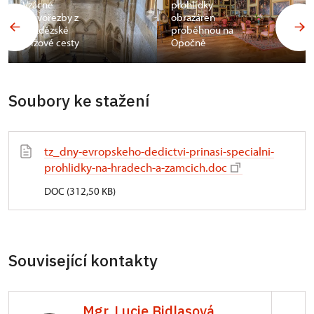
Vzácné
prohlídky
dřevořezby z
obrazáren
bezdězské
proběhnou na
křížové cesty
Opočně
Soubory ke stažení
tz_dny-evropskeho-dedictvi-prinasi-specialni-
prohlidky-na-hradech-a-zamcich.doc
DOC (312,50 KB)
Související kontakty
Mgr. Lucie Bidlasová