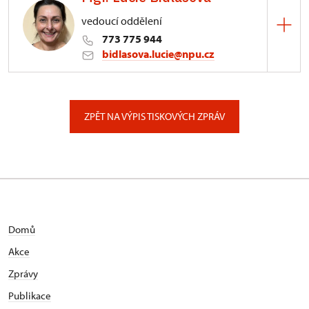
vedoucí oddělení
773 775 944
bidlasova.lucie@npu.cz
ÚPS na Sychrově
Zámecký park 1/, Slatiňany
ZPĚT NA VÝPIS TISKOVÝCH ZPRÁV
Domů
Akce
Zprávy
Publikace