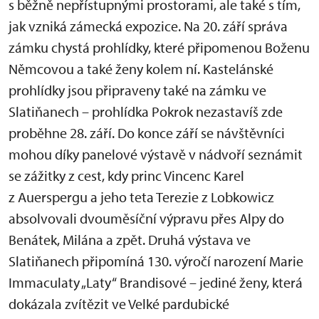
s běžně nepřístupnými prostorami, ale také s tím,
jak vzniká zámecká expozice. Na 20. září správa
zámku chystá prohlídky, které připomenou Boženu
Němcovou a také ženy kolem ní. Kastelánské
prohlídky jsou připraveny také na zámku ve
Slatiňanech – prohlídka Pokrok nezastavíš zde
proběhne 28. září. Do konce září se návštěvníci
mohou díky panelové výstavě v nádvoří seznámit
se zážitky z cest, kdy princ Vincenc Karel
z Auerspergu a jeho teta Terezie z Lobkowicz
absolvovali dvouměsíční výpravu přes Alpy do
Benátek, Milána a zpět. Druhá výstava ve
Slatiňanech připomíná 130. výročí narození Marie
Immaculaty „Laty“ Brandisové – jediné ženy, která
dokázala zvítězit ve Velké pardubické