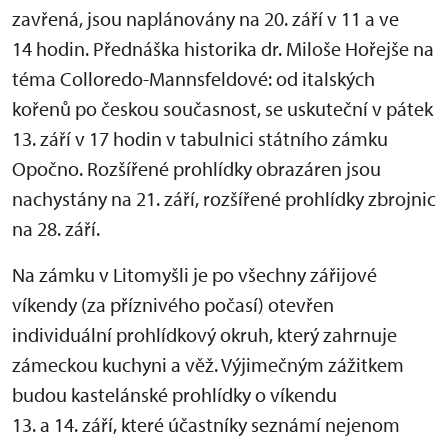
zavřená, jsou naplánovány na 20. září v 11 a ve
14 hodin. Přednáška historika dr. Miloše Hořejše na
téma Colloredo-Mannsfeldové: od italských
kořenů po českou současnost, se uskuteční v pátek
13. září v 17 hodin v tabulnici státního zámku
Opočno. Rozšířené prohlídky obrazáren jsou
nachystány na 21. září, rozšířené prohlídky zbrojnic
na 28. září.
Na zámku v Litomyšli je po všechny zářijové
víkendy (za příznivého počasí) otevřen
individuální prohlídkový okruh, který zahrnuje
zámeckou kuchyni a věž. Výjimečným zážitkem
budou kastelánské prohlídky o víkendu
13. a 14. září, které účastníky seznámí nejenom