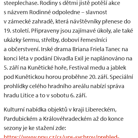
steeplechase. Rodiny s dětmi jistě potěší akce
s názvem Rodinné odpoledne – slavnost
v zámecké zahradě, která návštěvníky přenese do
19. století. Připraveny jsou zajímavé úkoly, ale také
ukázky šermu, střelby, doboví řemeslníci
a občerstvení. Irské drama Briana Friela Tanec na
konci léta v podání Divadla Exil je naplánováno na
5. září na Kunětické hoře, Festival medu a jablek
pod Kunětickou horou proběhne 20. září. Speciální
prohlídky celého hradního areálu nabízí správa
hradu Litice a to v sobotu 6. září.
Kulturní nabídka objektů v kraji Libereckém,
Pardubickém a Královéhradeckém až do konce
sezony je ke stažení zde:
https://www.npu.cz/cs/ups-sychrov/prehled-