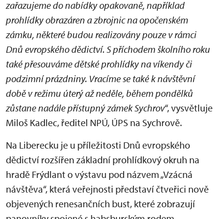
zařazujeme do nabídky opakovaně, například
prohlídky obrazáren a zbrojnic na opočenském
zámku, některé budou realizovány pouze v rámci
Dnů evropského dědictví. S příchodem školního roku
také přesouváme dětské prohlídky na víkendy či
podzimní prázdniny. Vracíme se také k návštěvní
době v režimu úterý až neděle, během pondělků
zůstane nadále přístupný zámek Sychrov
“, vysvětluje
Miloš Kadlec, ředitel NPÚ, ÚPS na Sychrově.
Na Liberecku je u příležitosti Dnů evropského
dědictví rozšířen základní prohlídkový okruh na
hradě Frýdlant o výstavu pod názvem „Vzácná
návštěva“, která veřejnosti představí čtveřici nově
objevených renesančních bust, které zobrazují
panovníky spojené s habsburským rodem.