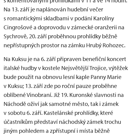
s komentovanými prohlídkami v 11 a ve 14 hodin.
Na 13. září je naplánován hudební večer
s romantickými skladbami v podání Karolíny
Cingrošové a doprovodu v zámecké oranžerii na
Sychrově, 20. září proběhnou prohlídky běžně
nepřístupných prostor na zámku Hrubý Rohozec.
Na Kuksu je na 6. září připraven benefiční koncert
italské hudby v kostele Nejsvětější Trojice, výtěžek
bude použit na obnovu lesní kaple Panny Marie
v Kuksu; 13. září zde po roční pauze proběhne
oblíbené Vinobraní. Již 19. Kuronské slavnosti na
Náchodě oživí jak samotné město, tak i zámek
v sobotu 6. září. Kastelánské prohlídky, které
účastníkům představí náchodský zámek trochu
jiným pohledem a zpřístupní i místa běžně