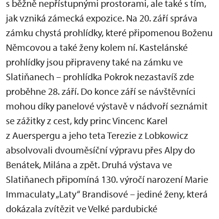
s běžně nepřístupnými prostorami, ale také s tím,
jak vzniká zámecká expozice. Na 20. září správa
zámku chystá prohlídky, které připomenou Boženu
Němcovou a také ženy kolem ní. Kastelánské
prohlídky jsou připraveny také na zámku ve
Slatiňanech – prohlídka Pokrok nezastavíš zde
proběhne 28. září. Do konce září se návštěvníci
mohou díky panelové výstavě v nádvoří seznámit
se zážitky z cest, kdy princ Vincenc Karel
z Auerspergu a jeho teta Terezie z Lobkowicz
absolvovali dvouměsíční výpravu přes Alpy do
Benátek, Milána a zpět. Druhá výstava ve
Slatiňanech připomíná 130. výročí narození Marie
Immaculaty „Laty“ Brandisové – jediné ženy, která
dokázala zvítězit ve Velké pardubické