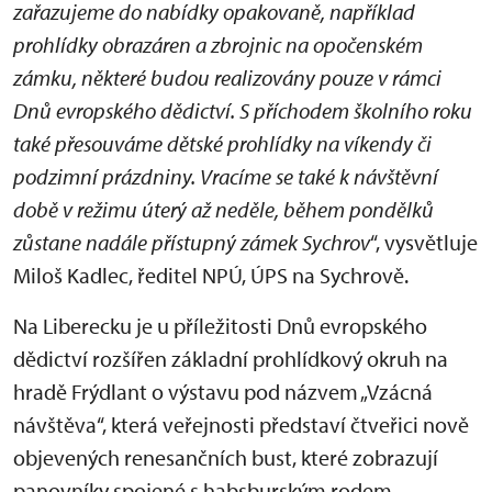
zařazujeme do nabídky opakovaně, například
prohlídky obrazáren a zbrojnic na opočenském
zámku, některé budou realizovány pouze v rámci
Dnů evropského dědictví. S příchodem školního roku
také přesouváme dětské prohlídky na víkendy či
podzimní prázdniny. Vracíme se také k návštěvní
době v režimu úterý až neděle, během pondělků
zůstane nadále přístupný zámek Sychrov
“, vysvětluje
Miloš Kadlec, ředitel NPÚ, ÚPS na Sychrově.
Na Liberecku je u příležitosti Dnů evropského
dědictví rozšířen základní prohlídkový okruh na
hradě Frýdlant o výstavu pod názvem „Vzácná
návštěva“, která veřejnosti představí čtveřici nově
objevených renesančních bust, které zobrazují
panovníky spojené s habsburským rodem.