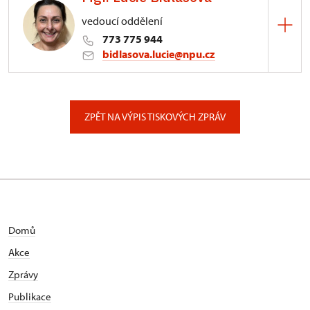
vedoucí oddělení
773 775 944
bidlasova.lucie@npu.cz
ÚPS na Sychrově
Zámecký park 1/, Slatiňany
ZPĚT NA VÝPIS TISKOVÝCH ZPRÁV
Domů
Akce
Zprávy
Publikace