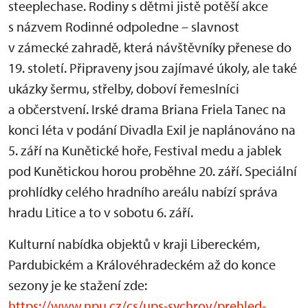
steeplechase. Rodiny s dětmi jistě potěší akce
s názvem Rodinné odpoledne – slavnost
v zámecké zahradě, která návštěvníky přenese do
19. století. Připraveny jsou zajímavé úkoly, ale také
ukázky šermu, střelby, doboví řemeslníci
a občerstvení. Irské drama Briana Friela Tanec na
konci léta v podání Divadla Exil je naplánováno na
5. září na Kunětické hoře, Festival medu a jablek
pod Kunětickou horou proběhne 20. září. Speciální
prohlídky celého hradního areálu nabízí správa
hradu Litice a to v sobotu 6. září.
Kulturní nabídka objektů v kraji Libereckém,
Pardubickém a Královéhradeckém až do konce
sezony je ke stažení zde:
https://www.npu.cz/cs/ups-sychrov/prehled-