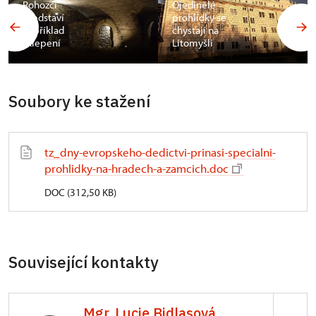
Rohozci
Ojedinělé
představí
prohlídky se
například
chystají na
sklepení
Litomyšli
Soubory ke stažení
tz_dny-evropskeho-dedictvi-prinasi-specialni-
prohlidky-na-hradech-a-zamcich.doc
DOC (312,50 KB)
Související kontakty
Mgr. Lucie Bidlasová