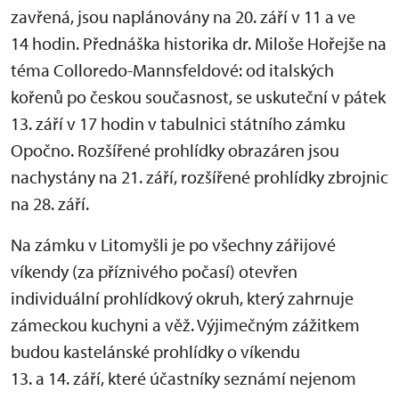
zavřená, jsou naplánovány na 20. září v 11 a ve
14 hodin. Přednáška historika dr. Miloše Hořejše na
téma Colloredo-Mannsfeldové: od italských
kořenů po českou současnost, se uskuteční v pátek
13. září v 17 hodin v tabulnici státního zámku
Opočno. Rozšířené prohlídky obrazáren jsou
nachystány na 21. září, rozšířené prohlídky zbrojnic
na 28. září.
Na zámku v Litomyšli je po všechny zářijové
víkendy (za příznivého počasí) otevřen
individuální prohlídkový okruh, který zahrnuje
zámeckou kuchyni a věž. Výjimečným zážitkem
budou kastelánské prohlídky o víkendu
13. a 14. září, které účastníky seznámí nejenom