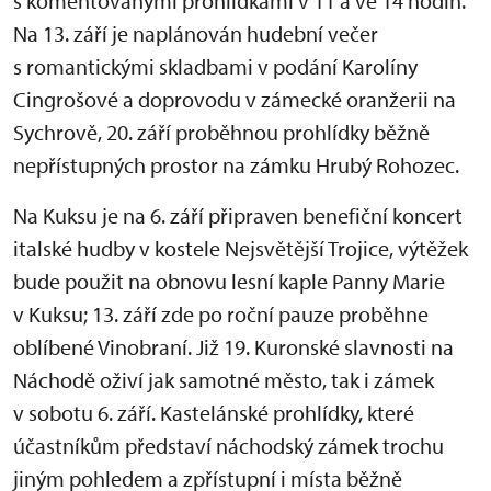
s komentovanými prohlídkami v 11 a ve 14 hodin.
Na 13. září je naplánován hudební večer
s romantickými skladbami v podání Karolíny
Cingrošové a doprovodu v zámecké oranžerii na
Sychrově, 20. září proběhnou prohlídky běžně
nepřístupných prostor na zámku Hrubý Rohozec.
Na Kuksu je na 6. září připraven benefiční koncert
italské hudby v kostele Nejsvětější Trojice, výtěžek
bude použit na obnovu lesní kaple Panny Marie
v Kuksu; 13. září zde po roční pauze proběhne
oblíbené Vinobraní. Již 19. Kuronské slavnosti na
Náchodě oživí jak samotné město, tak i zámek
v sobotu 6. září. Kastelánské prohlídky, které
účastníkům představí náchodský zámek trochu
jiným pohledem a zpřístupní i místa běžně