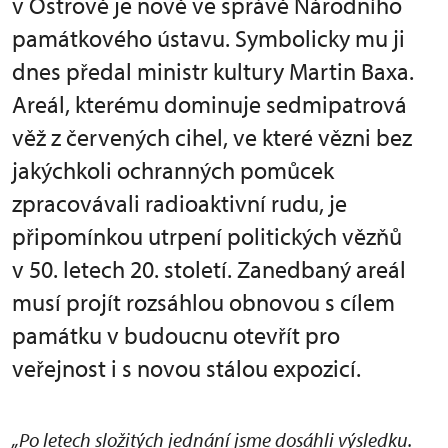
v Ostrově je nově ve správě Národního
památkového ústavu. Symbolicky mu ji
dnes předal ministr kultury Martin Baxa.
Areál, kterému dominuje sedmipatrová
věž z červených cihel, ve které vězni bez
jakýchkoli ochranných pomůcek
zpracovávali radioaktivní rudu, je
připomínkou utrpení politických vězňů
v 50. letech 20. století. Zanedbaný areál
musí projít rozsáhlou obnovou s cílem
památku v budoucnu otevřít pro
veřejnost i s novou stálou expozicí.
„Po letech složitých jednání jsme dosáhli výsledku.