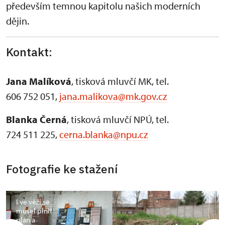
především temnou kapitolu našich moderních
dějin.
Kontakt:
Jana Malíková
, tisková mluvčí MK, tel.
606 752 051,
jana.malikova@mk.gov.cz
Blanka Černá
, tisková mluvčí NPÚ, tel.
724 511 225,
cerna.blanka@npu.cz
Fotografie ke stažení
I ve věži se
musel plnit
plán a