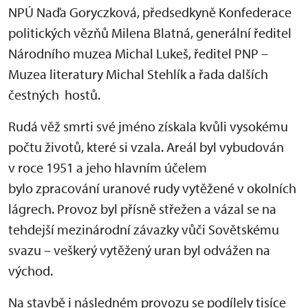
NPÚ Naďa Goryczková, předsedkyně Konfederace
politických vězňů Milena Blatná, generální ředitel
Národního muzea Michal Lukeš, ředitel PNP –
Muzea literatury Michal Stehlík a řada dalších
čestných hostů.
Rudá věž smrti své jméno získala kvůli vysokému
počtu životů, které si vzala. Areál byl vybudován
v roce 1951 a jeho hlavním účelem
bylo zpracování uranové rudy vytěžené v okolních
lágrech. Provoz byl přísně střežen a vázal se na
tehdejší mezinárodní závazky vůči Sovětskému
svazu – veškerý vytěžený uran byl odvážen na
východ.
Na stavbě i následném provozu se podílely tisíce