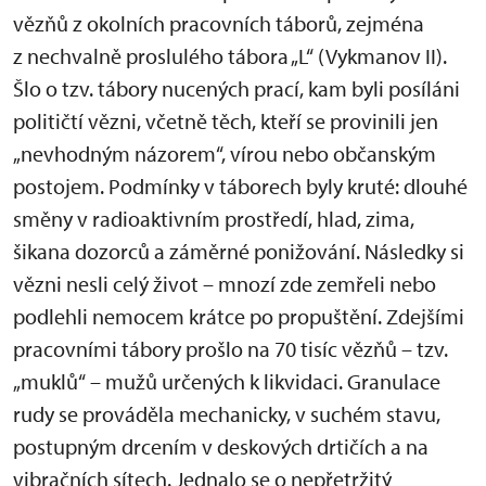
vězňů z okolních pracovních táborů, zejména
z nechvalně proslulého tábora „L“ (Vykmanov II).
Šlo o tzv. tábory nucených prací, kam byli posíláni
političtí vězni, včetně těch, kteří se provinili jen
„nevhodným názorem“, vírou nebo občanským
postojem. Podmínky v táborech byly kruté: dlouhé
směny v radioaktivním prostředí, hlad, zima,
šikana dozorců a záměrné ponižování. Následky si
vězni nesli celý život – mnozí zde zemřeli nebo
podlehli nemocem krátce po propuštění. Zdejšími
pracovními tábory prošlo na 70 tisíc vězňů – tzv.
„muklů“ – mužů určených k likvidaci. Granulace
rudy se prováděla mechanicky, v suchém stavu,
postupným drcením v deskových drtičích a na
vibračních sítech. Jednalo se o nepřetržitý