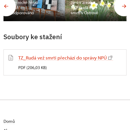
údernické hnutí
Jaro v areálu
bylo
NKP Rudá věž
podporováno
smrti v Ostrově
Soubory ke stažení
TZ_Rudá vež smrti přechází do správy NPÚ
PDF (206,03 KB)
Domů