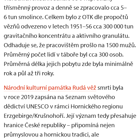
třísměnný provoz a denně se zpracovalo cca 5–
6 tun smolince. Celkem bylo z OTK dle propočtů
vězňů odvezeno v letech 1951–56 cca 300 000 tun
gravitačního koncentrátu a aktivního granulátu.
Odhaduje se, že pracovištěm prošlo na 1500 mužů.
Průměrný počet lidí v táboře byl cca 300 osob.
Průměrná délka jejich pobytu zde byla minimálně
rok a půl až tři roky.
Národní kulturní památka Rudá věž
smrti byla
v roce 2019 zapsána na Seznam světového
dědictví UNESCO v rámci Hornického regionu
Erzgebirge/Krušnohoří. Její význam tedy přesahuje
hranice České republiky – připomíná nejen
průmyslovou a hornickou tradici, ale