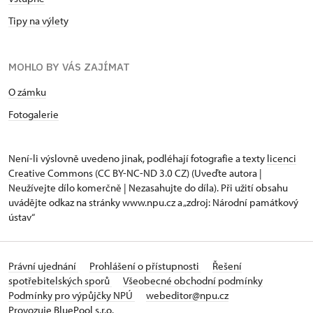
Tipy na výlety
MOHLO BY VÁS ZAJÍMAT
O zámku
Fotogalerie
Není-li výslovně uvedeno jinak, podléhají fotografie a texty
licenci
Creative Commons
(CC BY-NC-ND 3.0 CZ) (Uveďte autora |
Neužívejte dílo komerčně | Nezasahujte do díla). Při užití obsahu
uvádějte odkaz na stránky www.npu.cz a „zdroj: Národní památkový
ústav“
Právní ujednání
Prohlášení o přístupnosti
Řešení
spotřebitelských sporů
Všeobecné obchodní podmínky
Podmínky pro výpůjčky NPÚ
webeditor@npu.cz
Provozuje BluePool s.r.o.