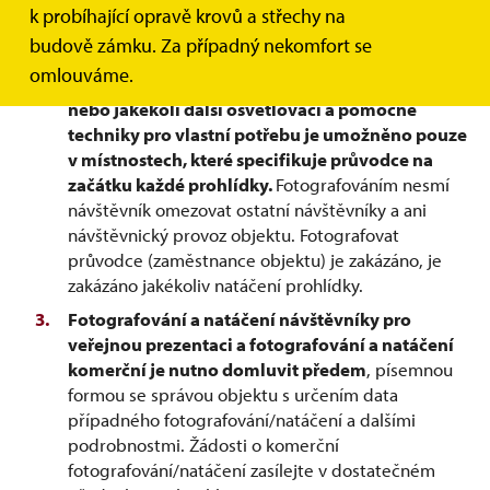
k probíhající opravě krovů a střechy na
návštěvníků. Fotografování a natáčení pomocí dronu
budově zámku. Za případný nekomfort se
není povoleno.
omlouváme.
Fotografování bez blesku, stativu, selfie tyče
nebo jakékoli další osvětlovací a pomocné
techniky pro vlastní potřebu je umožněno pouze
v místnostech, které specifikuje průvodce na
začátku každé prohlídky.
Fotografováním nesmí
návštěvník omezovat ostatní návštěvníky a ani
návštěvnický provoz objektu. Fotografovat
průvodce (zaměstnance objektu) je zakázáno, je
zakázáno jakékoliv natáčení prohlídky.
Fotografování a natáčení návštěvníky pro
veřejnou prezentaci a fotografování a natáčení
komerční je nutno domluvit předem
, písemnou
formou se správou objektu s určením data
případného fotografování/natáčení a dalšími
podrobnostmi. Žádosti o komerční
fotografování/natáčení zasílejte v dostatečném