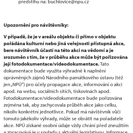
předstihu na: buchlovice@npu.cz
Upozornění pro návštěvníky:
V případě, že je v areálu objektu či přímo v objektu
pořádána kulturní nebo jiná veřejnosti přístupná akce,
bere návštěvník účastí na této akci na vědomí a je
srozuměn s tím, že v průběhu akce může být pořizována
její fotodokumentace/videodokumentace.
Tato
dokumentace bude využita výhradně k naplnění
oprávněných zájmů Národního památkového ústavu (též
jen „NPÚ“) pro účely propagace akce, informování o akci
apod. na webu, sociálních sítích, tiskovinách apod.
Fotodokumentace/videodokumentace bude pořizována
zejména tak, aby zachycovala průběh akce jako celku,
nikoliv konkrétní jednotlivce. Pokud má návštěvník vůči
tomuto jakékoliv výhrady, může se obrátit na pořadatele
akce. NPÚ získané osobní údaje vždy chrání před zneužitím
a zpracovává je v souladu s aktuální legislativou. Informace