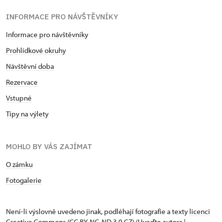
INFORMACE PRO NÁVŠTĚVNÍKY
Informace pro návštěvníky
Prohlídkové okruhy
Návštěvní doba
Rezervace
Vstupné
Tipy na výlety
MOHLO BY VÁS ZAJÍMAT
O zámku
Fotogalerie
Není-li výslovně uvedeno jinak, podléhají fotografie a texty
licenci
Creative Commons
(CC BY-NC-ND 3.0 CZ) (Uveďte autora |