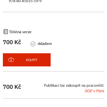
978-80-85035-59-9
Tištěná verze
700 Kč
skladem
KOUPIT
Publikaci lze zakoupit na pracovišti:
700 Kč
ÚOP v Plzni