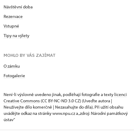
Návštěvní doba
Rezervace
Vstupné
Tipy na výlety
MOHLO BY VÁS ZAJÍMAT
O zámku
Fotogalerie
Není-li výslovně uvedeno jinak, podléhají fotografie a texty
licenci
Creative Commons
(CC BY-NC-ND 3.0 CZ) (Uveďte autora |
Neužívejte dílo komerčně | Nezasahujte do díla). Při užití obsahu
uvádějte odkaz na stránky www.npu.cz a „zdroj: Národní památkový
ústav“