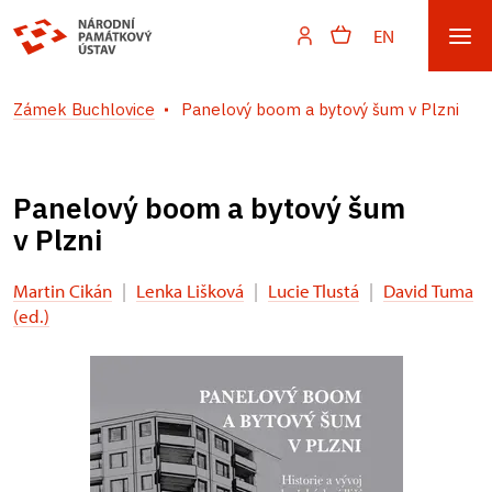
EN
Zámek Buchlovice
Panelový boom a bytový šum v Plzni
Panelový boom a bytový šum
v Plzni
Martin Cikán
|
Lenka Lišková
|
Lucie Tlustá
|
David Tuma
(ed.)