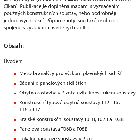
Cikán). Publikace je doplněna mapami s vyznačením
použitých konstrukčních soustav, nebo podrobněji
jednotlivých sekcí. Připomenuty jsou také osobnosti
spojené s výstavbou uvedených sídlišť.
Obsah:
Úvodem
Metoda analýzy pro výzkum plzeňských sídlišť
Bádání o panelových sídlištích
Obytná zástavba v Plzni a užité konstrukční soustavy
Konstrukční typové obytné soustavy T12-T15,
T16 a T17
Krajské konstrukční soustavy T01B, T02B a T03B
Panelová soustava T06B a T08B
Lokální panelové soustavy v Plzni