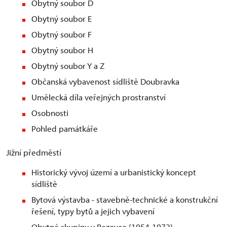
Obytný soubor D
Obytný soubor E
Obytný soubor F
Obytný soubor H
Obytný soubor Y a Z
Občanská vybavenost sídliště Doubravka
Umělecká díla veřejných prostranství
Osobnosti
Pohled památkáře
Jižní předměstí
Historický vývoj území a urbanistický koncept
sídliště
Bytová výstavba - stavebně-technické a konstrukční
řešení, typy bytů a jejich vybavení
Obytné skupiny v Bezovce (1954-1972)