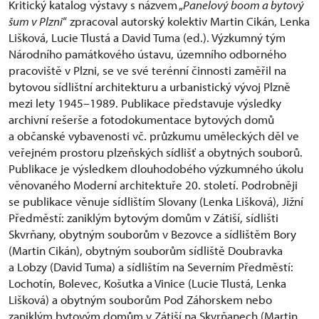
Kritický katalog výstavy s názvem „
Panelový boom a bytový
šum v Plzni
“ zpracoval autorský kolektiv Martin Cikán, Lenka
Lišková, Lucie Tlustá a David Tuma (ed.). Výzkumný tým
Národního památkového ústavu, územního odborného
pracoviště v Plzni, se ve své terénní činnosti zaměřil na
bytovou sídlištní architekturu a urbanistický vývoj Plzně
mezi lety 1945–1989. Publikace představuje výsledky
archivní rešerše a fotodokumentace bytových domů
a občanské vybavenosti vč. průzkumu uměleckých děl ve
veřejném prostoru plzeňských sídlišť a obytných souborů.
Publikace je výsledkem dlouhodobého výzkumného úkolu
věnovaného Moderní architektuře 20. století. Podrobněji
se publikace věnuje sídlištím Slovany (Lenka Lišková), Jižní
Předměstí: zaniklým bytovým domům v Zátiší, sídlišti
Skvrňany, obytným souborům v Bezovce a sídlištěm Bory
(Martin Cikán), obytným souborům sídliště Doubravka
a Lobzy (David Tuma) a sídlištím na Severním Předměstí:
Lochotín, Bolevec, Košutka a Vinice (Lucie Tlustá, Lenka
Lišková) a obytným souborům Pod Záhorskem nebo
zaniklým bytovým domům v Zátiší na Skvrňanech (Martin