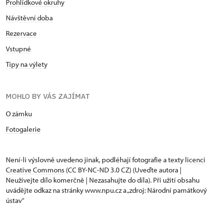
Prohlídkové okruhy
Návštěvní doba
Rezervace
Vstupné
Tipy na výlety
MOHLO BY VÁS ZAJÍMAT
O zámku
Fotogalerie
Není-li výslovně uvedeno jinak, podléhají fotografie a texty
licenci
Creative Commons
(CC BY-NC-ND 3.0 CZ) (Uveďte autora |
Neužívejte dílo komerčně | Nezasahujte do díla). Při užití obsahu
uvádějte odkaz na stránky www.npu.cz a „zdroj: Národní památkový
ústav“