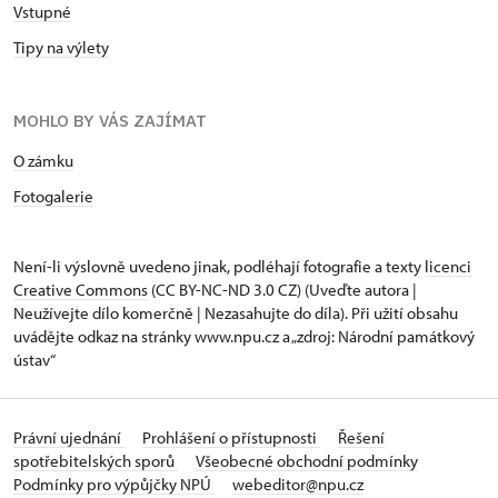
Vstupné
Tipy na výlety
MOHLO BY VÁS ZAJÍMAT
O zámku
Fotogalerie
Není-li výslovně uvedeno jinak, podléhají fotografie a texty
licenci
Creative Commons
(CC BY-NC-ND 3.0 CZ) (Uveďte autora |
Neužívejte dílo komerčně | Nezasahujte do díla). Při užití obsahu
uvádějte odkaz na stránky www.npu.cz a „zdroj: Národní památkový
ústav“
Právní ujednání
Prohlášení o přístupnosti
Řešení
spotřebitelských sporů
Všeobecné obchodní podmínky
Podmínky pro výpůjčky NPÚ
webeditor@npu.cz