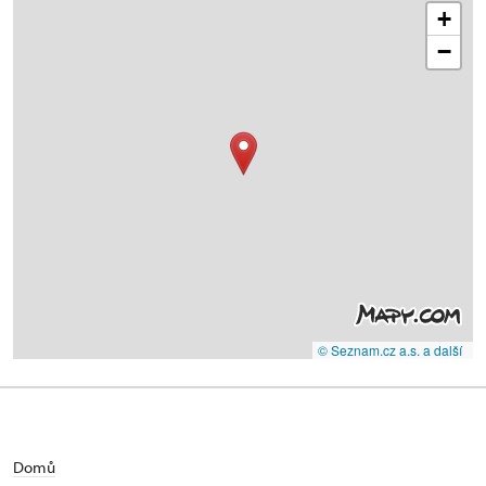
+
−
© Seznam.cz a.s. a další
Domů