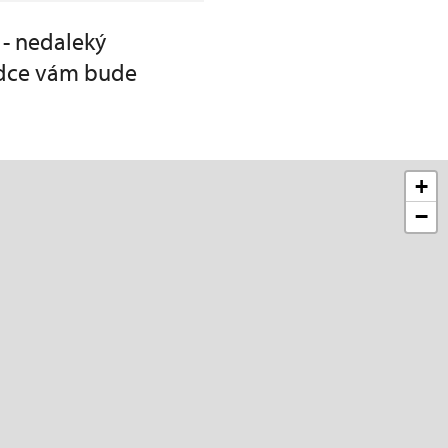
 - nedaleký
lídce vám bude
+
−