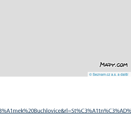
© Seznam.cz a.s. a další
Z%C3%A1mek%20Buchlovice&rl=St%C3%A1tn%C3%AD%