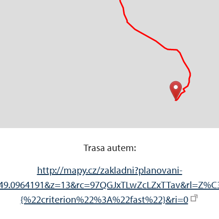
Trasa autem:
http://mapy.cz/zakladni?planovani-
y=49.0964191&z=13&rc=97QGJxTLwZcLZxTTav&rl=
{%22criterion%22%3A%22fast%22}&ri=0