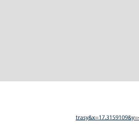
trasy&x=17.3159109&